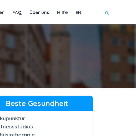
en
FAQ
Über uns
Hilfe
EN
Beste Gesundheit
kupunktur
itnessstudios
hysiotherapie