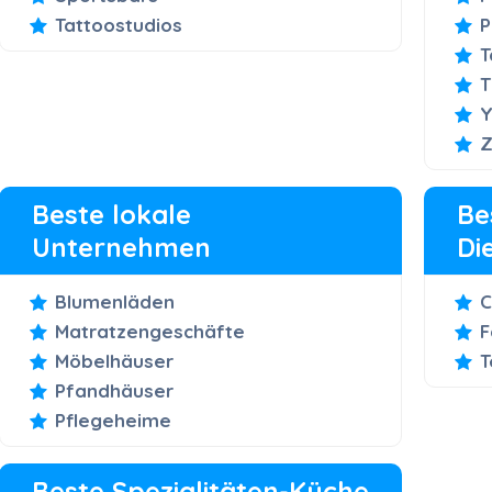
Tattoostudios
P
T
T
Y
Z
Beste lokale
Be
Unternehmen
Di
Blumenläden
C
Matratzengeschäfte
F
Möbelhäuser
T
Pfandhäuser
Pflegeheime
Beste Spezialitäten-Küche