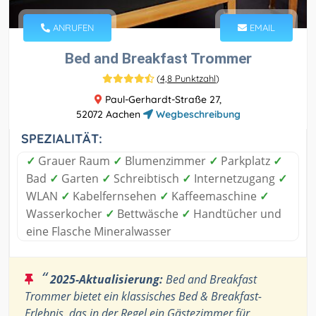
ANRUFEN
EMAIL
Bed and Breakfast Trommer
(
4,8 Punktzahl
)
Paul-Gerhardt-Straße 27,
52072 Aachen
Wegbeschreibung
SPEZIALITÄT:
✓
Grauer Raum
✓
Blumenzimmer
✓
Parkplatz
✓
Bad
✓
Garten
✓
Schreibtisch
✓
Internetzugang
✓
WLAN
✓
Kabelfernsehen
✓
Kaffeemaschine
✓
Wasserkocher
✓
Bettwäsche
✓
Handtücher und
eine Flasche Mineralwasser
“
2025-Aktualisierung:
Bed and Breakfast
Trommer bietet ein klassisches Bed & Breakfast-
Erlebnis, das in der Regel ein Gästezimmer für