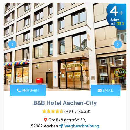
4
+
Jahre
auf
TBR
ANRUFEN
EMAIL
B&B Hotel Aachen-City
(
4,9 Punktzahl
)
Großkölnstraße 59,
52062 Aachen
Wegbeschreibung