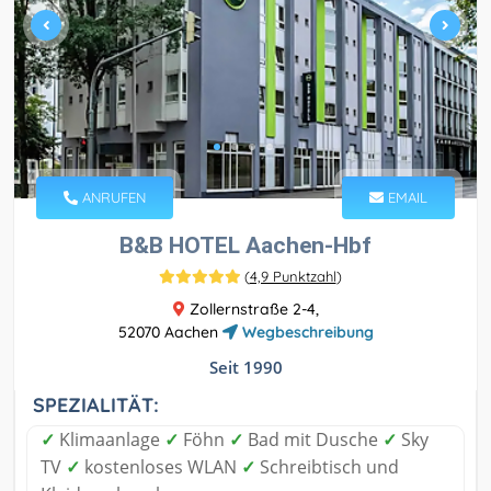
ANRUFEN
EMAIL
B&B HOTEL Aachen-Hbf
(
4,9 Punktzahl
)
Zollernstraße 2-4,
52070 Aachen
Wegbeschreibung
Seit 1990
SPEZIALITÄT:
✓
Klimaanlage
✓
Föhn
✓
Bad mit Dusche
✓
Sky
TV
✓
kostenloses WLAN
✓
Schreibtisch und