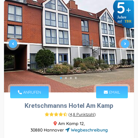
5
+
Jahre
auf
TBR
ANRUFEN
EMAIL
Kretschmanns Hotel Am Kamp
(
4,8 Punktzahl
)
Am Kamp 12,
30880 Hannover
Wegbeschreibung