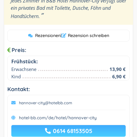
Jedes Zimmer in B&B Hotel Hannover-City verfügt über
ein privates Bad mit Toilette, Dusche, Föhn und
”
Handtüchern.
Rezensionen
|
Rezension schreiben
Preis:
Frühstück:
Erwachsene
13,90 €
Kind
6,90 €
Kontakt:
hannover-city@hotelbb.com
hotel-bb.com/de/hotel/hannover-city
0614 68153505