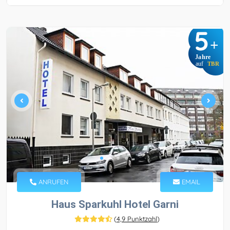
5
+
Jahre
auf
TBR
ANRUFEN
EMAIL
Haus Sparkuhl Hotel Garni
(
4,9 Punktzahl
)