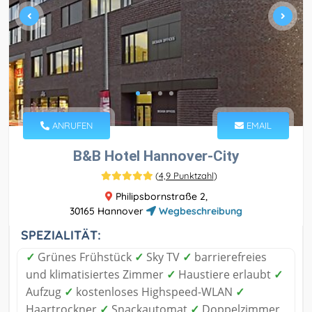
ANRUFEN
EMAIL
B&B Hotel Hannover-City
(
4,9 Punktzahl
)
Philipsbornstraße 2,
30165 Hannover
Wegbeschreibung
SPEZIALITÄT:
✓
Grünes Frühstück
✓
Sky TV
✓
barrierefreies
und klimatisiertes Zimmer
✓
Haustiere erlaubt
✓
Aufzug
✓
kostenloses Highspeed-WLAN
✓
Haartrockner
✓
Snackautomat
✓
Doppelzimmer