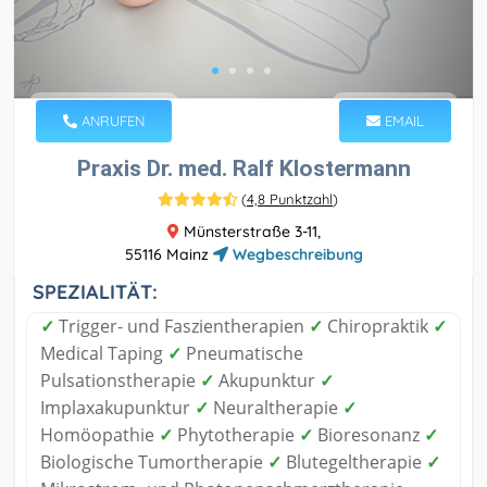
ANRUFEN
EMAIL
Praxis Dr. med. Ralf Klostermann
(
4,8 Punktzahl
)
Münsterstraße 3-11,
55116 Mainz
Wegbeschreibung
SPEZIALITÄT:
✓
Trigger- und Faszientherapien
✓
Chiropraktik
✓
Medical Taping
✓
Pneumatische
Pulsationstherapie
✓
Akupunktur
✓
Implaxakupunktur
✓
Neuraltherapie
✓
Homöopathie
✓
Phytotherapie
✓
Bioresonanz
✓
Biologische Tumortherapie
✓
Blutegeltherapie
✓