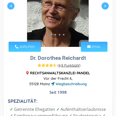
ANRUFEN
EMAIL
Dr. Dorothea Reichardt
(
4,8 Punktzahl
)
RECHTSANWALTSKANZLEI PANDEL
Vor der Frecht 6,
55128 Mainz
Wegbeschreibung
Seit 1998
SPEZIALITÄT:
✓
Getrennte Ehegatten
✓
Aufenthaltserlaubnisse
✓
Familienzusammenführung
✓
Studentenvisa
✓