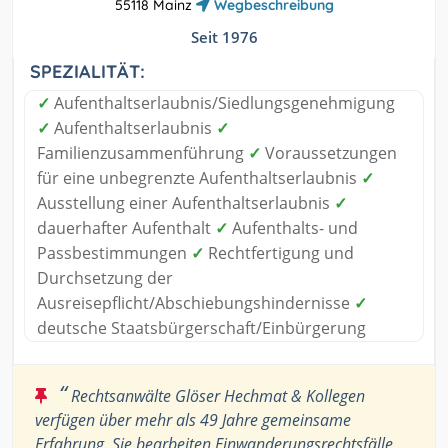
55118 Mainz
Wegbeschreibung
Seit 1976
SPEZIALITÄT:
✓
Aufenthaltserlaubnis/Siedlungsgenehmigung
✓
Aufenthaltserlaubnis
✓
Familienzusammenführung
✓
Voraussetzungen
für eine unbegrenzte Aufenthaltserlaubnis
✓
Ausstellung einer Aufenthaltserlaubnis
✓
dauerhafter Aufenthalt
✓
Aufenthalts- und
Passbestimmungen
✓
Rechtfertigung und
Durchsetzung der
Ausreisepflicht/Abschiebungshindernisse
✓
deutsche Staatsbürgerschaft/Einbürgerung
“
Rechtsanwälte Glöser Hechmat & Kollegen
verfügen über mehr als 49 Jahre gemeinsame
Erfahrung. Sie bearbeiten Einwanderungsrechtsfälle