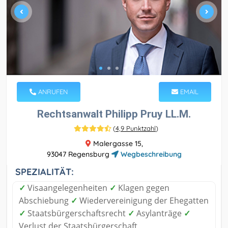
ANRUFEN
EMAIL
Rechtsanwalt Philipp Pruy LL.M.
(
4,9 Punktzahl
)
Malergasse 15,
93047 Regensburg
Wegbeschreibung
SPEZIALITÄT:
✓
Visaangelegenheiten
✓
Klagen gegen
Abschiebung
✓
Wiedervereinigung der Ehegatten
✓
Staatsbürgerschaftsrecht
✓
Asylanträge
✓
Verlust der Staatsbürgerschaft