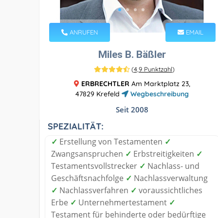
ANRUFEN
EMAIL
Miles B. Bäßler
(
4,9 Punktzahl
)
ERBRECHTLER
Am Marktplatz 23,
47829 Krefeld
Wegbeschreibung
Seit 2008
SPEZIALITÄT:
✓
Erstellung von Testamenten
✓
Zwangsanspruchen
✓
Erbstreitigkeiten
✓
Testamentsvollstrecker
✓
Nachlass- und
Geschäftsnachfolge
✓
Nachlassverwaltung
✓
Nachlassverfahren
✓
voraussichtliches
Erbe
✓
Unternehmertestament
✓
Testament für behinderte oder bedürftige