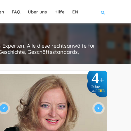
en
FAQ
Über uns
Hilfe
EN
Experten. Alle diese rechtsanwälte für
Geschichte, Geschäftsstandards,
4
+
Jahre
auf
TBR