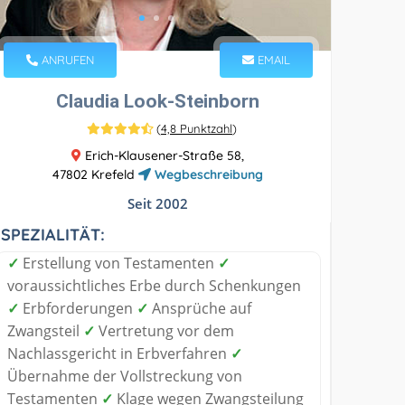
ANRUFEN
EMAIL
Claudia Look-Steinborn
(
4,8 Punktzahl
)
Erich-Klausener-Straße 58,
47802 Krefeld
Wegbeschreibung
Seit 2002
SPEZIALITÄT:
✓
Erstellung von Testamenten
✓
voraussichtliches Erbe durch Schenkungen
✓
Erbforderungen
✓
Ansprüche auf
Zwangsteil
✓
Vertretung vor dem
Nachlassgericht in Erbverfahren
✓
Übernahme der Vollstreckung von
Testamenten
✓
Klage wegen Zwangsteilung