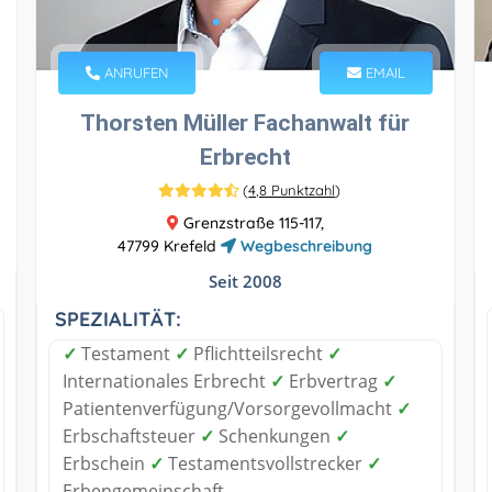
ANRUFEN
EMAIL
Thorsten Müller Fachanwalt für
Erbrecht
(
4,8 Punktzahl
)
Grenzstraße 115-117,
47799 Krefeld
Wegbeschreibung
Seit 2008
SPEZIALITÄT:
✓
Testament
✓
Pflichtteilsrecht
✓
Internationales Erbrecht
✓
Erbvertrag
✓
Patientenverfügung/Vorsorgevollmacht
✓
Erbschaftsteuer
✓
Schenkungen
✓
Erbschein
✓
Testamentsvollstrecker
✓
Erbengemeinschaft