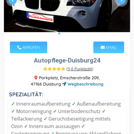
ANRUFEN
EMAIL
Autopflege-Duisburg24
(
5,0 Punktzahl
)
Parkplatz, Emscherstraße 209,
47166 Duisburg
Wegbeschreibung
SPEZIALITÄT:
✓
Innenraumaufbereitung
✓
Außenaufbereitung
✓
Motorreinigung
✓
Unterbodenschutz
✓
Teillackierung
✓
Geruchsbeseitigung mittels
Ozon
✓
Innenraum aussaugen
✓
Cockpitreinigung
✓
Reinigung von Ablagefächern