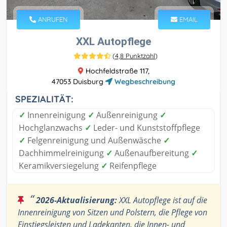
ANRUFEN
EMAIL
XXL Autopflege
(
4,8 Punktzahl
)
Hochfeldstraße 117,
47053 Duisburg
Wegbeschreibung
SPEZIALITÄT:
✓
Innenreinigung
✓
Außenreinigung
✓
Hochglanzwachs
✓
Leder- und Kunststoffpflege
✓
Felgenreinigung und Außenwäsche
✓
Dachhimmelreinigung
✓
Außenaufbereitung
✓
Keramikversiegelung
✓
Reifenpflege
“
2026-Aktualisierung:
XXL Autopflege ist auf die
Innenreinigung von Sitzen und Polstern, die Pflege von
Einstiegsleisten und Ladekanten, die Innen- und