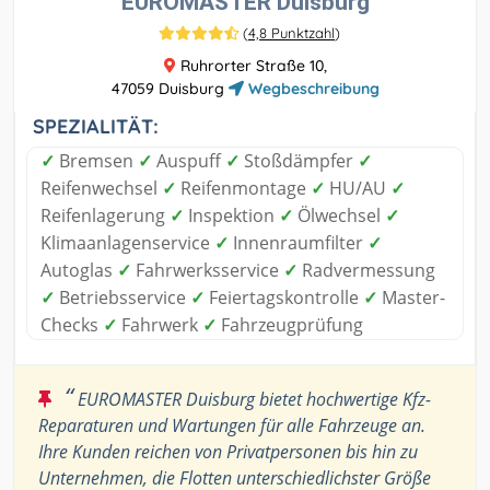
EUROMASTER Duisburg
(
4,8 Punktzahl
)
Ruhrorter Straße 10,
47059 Duisburg
Wegbeschreibung
SPEZIALITÄT:
✓
Bremsen
✓
Auspuff
✓
Stoßdämpfer
✓
Reifenwechsel
✓
Reifenmontage
✓
HU/AU
✓
Reifenlagerung
✓
Inspektion
✓
Ölwechsel
✓
Klimaanlagenservice
✓
Innenraumfilter
✓
Autoglas
✓
Fahrwerksservice
✓
Radvermessung
✓
Betriebsservice
✓
Feiertagskontrolle
✓
Master-
Checks
✓
Fahrwerk
✓
Fahrzeugprüfung
“
EUROMASTER Duisburg bietet hochwertige Kfz-
Reparaturen und Wartungen für alle Fahrzeuge an.
Ihre Kunden reichen von Privatpersonen bis hin zu
Unternehmen, die Flotten unterschiedlichster Größe