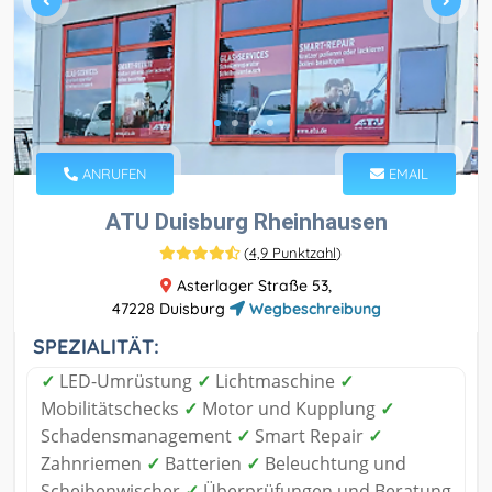
ANRUFEN
EMAIL
ATU Duisburg Rheinhausen
(
4,9 Punktzahl
)
Asterlager Straße 53,
47228 Duisburg
Wegbeschreibung
SPEZIALITÄT:
✓
LED-Umrüstung
✓
Lichtmaschine
✓
Mobilitätschecks
✓
Motor und Kupplung
✓
Schadensmanagement
✓
Smart Repair
✓
Zahnriemen
✓
Batterien
✓
Beleuchtung und
Scheibenwischer
✓
Überprüfungen und Beratung