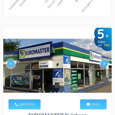
5
+
Jahre
auf
TBR
ANRUFEN
EMAIL