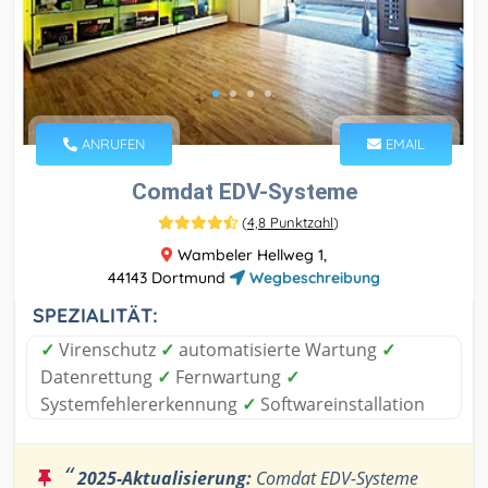
ANRUFEN
EMAIL
Comdat EDV-Systeme
(
4,8 Punktzahl
)
Wambeler Hellweg 1,
44143 Dortmund
Wegbeschreibung
SPEZIALITÄT:
✓
Virenschutz
✓
automatisierte Wartung
✓
Datenrettung
✓
Fernwartung
✓
Systemfehlererkennung
✓
Softwareinstallation
“
2025-Aktualisierung:
Comdat EDV-Systeme