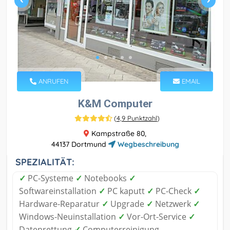
ANRUFEN
EMAIL
K&M Computer
(
4,9 Punktzahl
)
Kampstraße 80,
44137 Dortmund
Wegbeschreibung
SPEZIALITÄT:
✓
PC-Systeme
✓
Notebooks
✓
Softwareinstallation
✓
PC kaputt
✓
PC-Check
✓
Hardware-Reparatur
✓
Upgrade
✓
Netzwerk
✓
Windows-Neuinstallation
✓
Vor-Ort-Service
✓
Datenrettung
✓
Computerreinigung