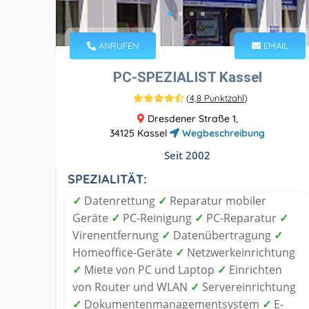
ANRUFEN
EMAIL
PC-SPEZIALIST Kassel
(
4,8 Punktzahl
)
Dresdener Straße 1,
34125 Kassel
Wegbeschreibung
Seit 2002
SPEZIALITÄT:
✓
Datenrettung
✓
Reparatur mobiler
Geräte
✓
PC-Reinigung
✓
PC-Reparatur
✓
Virenentfernung
✓
Datenübertragung
✓
Homeoffice-Geräte
✓
Netzwerkeinrichtung
✓
Miete von PC und Laptop
✓
Einrichten
von Router und WLAN
✓
Servereinrichtung
✓
Dokumentenmanagementsystem
✓
E-