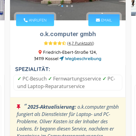
ANRUFEN
EMAIL
o.k.computer gmbh
(
4,7 Punktzahl
)
Friedrich-Ebert-Straße 124,
34119 Kassel
Wegbeschreibung
SPEZIALITÄT:
✓
PC-Besuch
✓
Fernwartungsservice
✓
PC-
und Laptop-Reparaturservice
“
2025-Aktualisierung:
o.k.computer gmbh
fungiert als Dienstleister für Laptop- und PC-
Probleme. Oliver Kasten ist der Inhaber des
Ladens. Er begann diesen Service, nachdem er
Kenntnisse im Computerreparaturservice