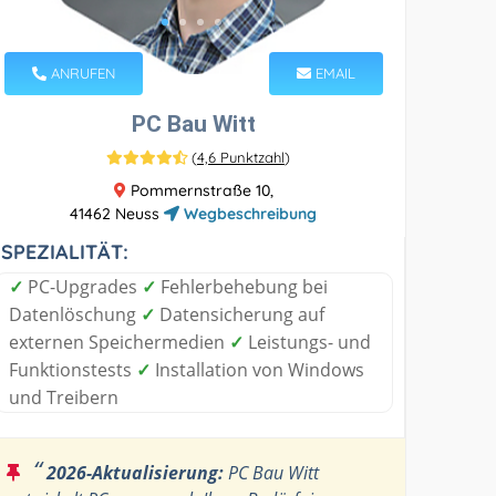
ANRUFEN
EMAIL
PC Bau Witt
(
4,6 Punktzahl
)
Pommernstraße 10,
41462 Neuss
Wegbeschreibung
SPEZIALITÄT:
✓
PC-Upgrades
✓
Fehlerbehebung bei
Datenlöschung
✓
Datensicherung auf
externen Speichermedien
✓
Leistungs- und
Funktionstests
✓
Installation von Windows
und Treibern
“
2026-Aktualisierung:
PC Bau Witt