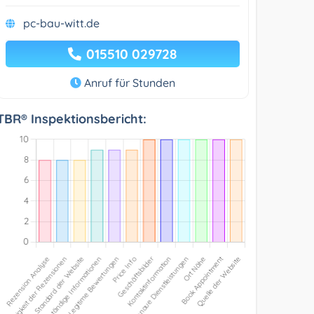
pc-bau-witt.de
015510 029728
Anruf für Stunden
TBR® Inspektionsbericht: