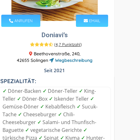
ANRUFEN
EMAIL
Doniavi’s
(
4,7 Punktzahl
)
Beethovenstraße, 240,
42655 Solingen
Wegbeschreibung
Seit 2021
SPEZIALITÄT:
✓
Döner-Backen
✓
Döner-Teller
✓
King-
Teller
✓
Döner-Box
✓
Iskender Teller
✓
Gemüse-Döner
✓
Kebabfleisch
✓
Sucuk-
Tache
✓
Cheeseburger
✓
Chili-
Cheeseburger
✓
Salami- und Thunfisch-
Baguette
✓
vegetarische Gerichte
✓
türkische Pizza
✓
Spinat
✓
Kiyma
✓
Hunter-