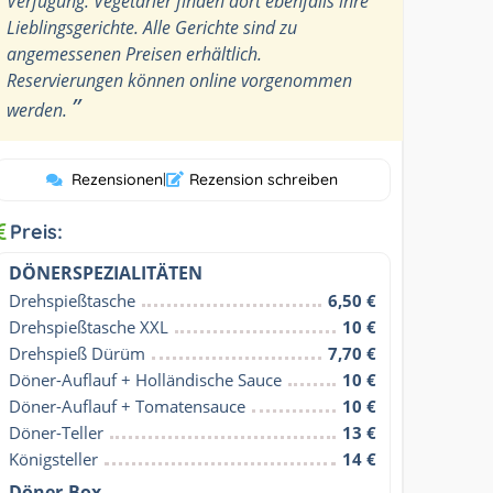
Verfügung. Vegetarier finden dort ebenfalls ihre
Lieblingsgerichte. Alle Gerichte sind zu
angemessenen Preisen erhältlich.
Reservierungen können online vorgenommen
”
werden.
Rezensionen
|
Rezension schreiben
Preis:
DÖNERSPEZIALITÄTEN
Drehspießtasche
6,50 €
Drehspießtasche XXL
10 €
Drehspieß Dürüm
7,70 €
Döner-Auflauf + Holländische Sauce
10 €
Döner-Auflauf + Tomatensauce
10 €
Döner-Teller
13 €
Königsteller
14 €
Döner-Box