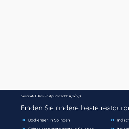
Gesamt-TBR®-Prüfpunktzahl:
4,8/5,0
Finden Sie andere beste restaura
Bäckereien in Solingen
Indisc
Chinesische restaurants in Solingen
Italie