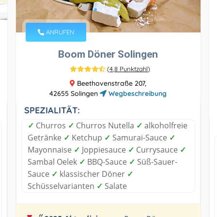
ANRUFEN
Boom Döner Solingen
(
4,8 Punktzahl
)
Beethovenstraße 207,
42655 Solingen
Wegbeschreibung
SPEZIALITÄT:
✓
Churros
✓
Churros Nutella
✓
alkoholfreie
Getränke
✓
Ketchup
✓
Samurai-Sauce
✓
Mayonnaise
✓
Joppiesauce
✓
Currysauce
✓
Sambal Oelek
✓
BBQ-Sauce
✓
Süß-Sauer-
Sauce
✓
klassischer Döner
✓
Schüsselvarianten
✓
Salate