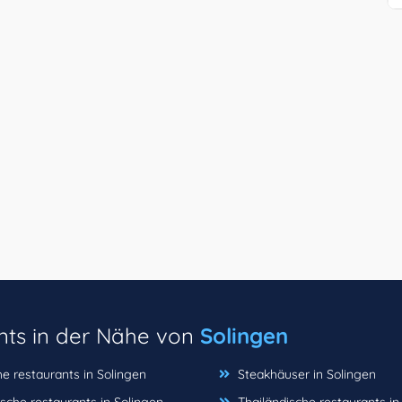
nts in der Nähe von
Solingen
he restaurants in Solingen
Steakhäuser in Solingen
nische restaurants in Solingen
Thailändische restaurants in