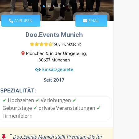
ANRUFEN
EMAIL
Doo.Events Munich
(
4,8 Punktzahl
)
München & in der Umgebung,
80637 München
Einsatzgebiete
Seit 2017
SPEZIALITÄT:
✓
Hochzeiten
✓
Verlobungen
✓
Geburtstage
✓
private Veranstaltungen
✓
Firmenfeiern
“
Doo.Events Munich stellt Premium-DJs für