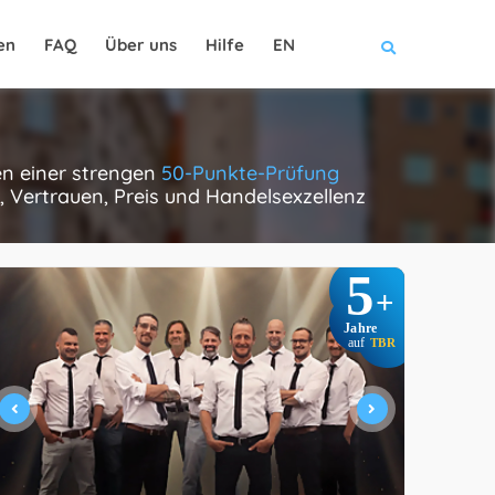
en
FAQ
Über uns
Hilfe
EN
en einer strengen
50-Punkte-Prüfung
, Vertrauen, Preis und Handelsexzellenz
5
+
Jahre
auf
TBR