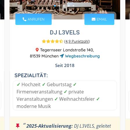
ANRUFEN
EMAIL
DJ L3VELS
(
4,9 Punktzahl
)
Tegernseer Landstraße 140,
81539 München
Wegbeschreibung
Seit 2018
SPEZIALITÄT:
✓
Hochzeit
✓
Geburtstag
✓
Firmenveranstaltung
✓
private
Veranstaltungen
✓
Weihnachtsfeier
✓
moderne Musik
“
2025-Aktualisierung:
DJ L3VELS, geleitet