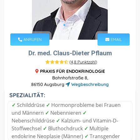
ANRUFEN
EMAIL
Dr. med. Claus-Dieter Pflaum
(
4,8 Punktzahl
)
PRAXIS FÜR ENDOKRINOLOGIE
Bahnhofstraße 8,
86150 Augsburg
Wegbeschreibung
SPEZIALITÄT:
✓
Schilddrüse
✓
Hormonprobleme bei Frauen
und Männern
✓
Nebennieren
✓
Nebenschilddrüse
✓
Kalzium- und Vitamin-D-
Stoffwechsel
✓
Bluthochdruck
✓
Multiple
endokrine Neoplasie (Männer)
✓
Transgender