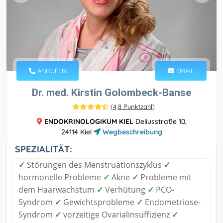
ANRUFEN
EMAIL
Dr. med. Kirstin Golombeck-Banse
(
4,8 Punktzahl
)
ENDOKRINOLOGIKUM KIEL
Deliusstraße 10,
24114 Kiel
Wegbeschreibung
SPEZIALITÄT:
✓
Störungen des Menstruationszyklus
✓
hormonelle Probleme
✓
Akne
✓
Probleme mit
dem Haarwachstum
✓
Verhütung
✓
PCO-
Syndrom
✓
Gewichtsprobleme
✓
Endometriose-
Syndrom
✓
vorzeitige Ovarialinsuffizienz
✓