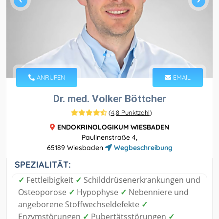
ANRUFEN
EMAIL
Dr. med. Volker Böttcher
(
4,8 Punktzahl
)
ENDOKRINOLOGIKUM WIESBADEN
Paulinenstraße 4,
65189 Wiesbaden
Wegbeschreibung
SPEZIALITÄT:
✓
Fettleibigkeit
✓
Schilddrüsenerkrankungen und
Osteoporose
✓
Hypophyse
✓
Nebenniere und
angeborene Stoffwechseldefekte
✓
Enzymstörungen
✓
Pubertätsstörungen
✓