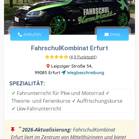
ANRUFEN
EMAIL
FahrschulKombinat Erfurt
(
4,9 Punktzahl
)
Leipziger Straße 54,
99085 Erfurt
Wegbeschreibung
SPEZIALITÄT:
✓
Fahrunterricht für Pkw und Motorrad
✓
Theorie- und Ferienkurse
✓
Auffrischungskurse
✓
Lkw-Fahrunterricht
“
2026-Aktualisierung:
FahrschulKombinat
Erfurt liegt im Zentrum von Mittelthüringen und bietet