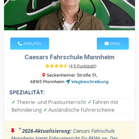
ANRUFEN
EMAIL
Caesars Fahrschule Mannheim
(
4,9 Punktzahl
)
Seckenheimer Straße 51,
68165 Mannheim
Wegbeschreibung
SPEZIALITÄT:
✓
Theorie- und Praxisunterricht
✓
Fahren mit
Behinderung
✓
Ausländische Führerscheine
“
2026-Aktualisierung:
Caesars Fahrschule
Mannheim bietet Fahrunterricht für PKWs an. Der