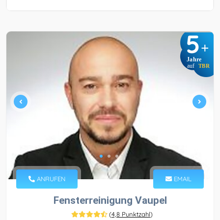
5
+
Jahre
auf
TBR
ANRUFEN
EMAIL
Fensterreinigung Vaupel
(
4,8 Punktzahl
)