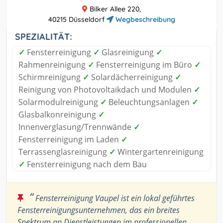
Bilker Allee 220,
40215 Düsseldorf
Wegbeschreibung
SPEZIALITÄT:
✓
Fensterreinigung
✓
Glasreinigung
✓
Rahmenreinigung
✓
Fensterreinigung im Büro
✓
Schirmreinigung
✓
Solardächerreinigung
✓
Reinigung von Photovoltaikdach und Modulen
✓
Solarmodulreinigung
✓
Beleuchtungsanlagen
✓
Glasbalkonreinigung
✓
Innenverglasung/Trennwände
✓
Fensterreinigung im Laden
✓
Terrassenglasreinigung
✓
Wintergartenreinigung
✓
Fensterreinigung nach dem Bau
“
Fensterreinigung Vaupel ist ein lokal geführtes
Fensterreinigungsunternehmen, das ein breites
Spektrum an Dienstleistungen im professionellen