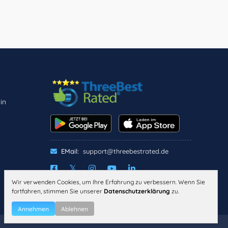
in
EMail:
support@threebestrated.de
Wir verwenden Cookies, um Ihre Erfahrung zu verbessern. Wenn Sie
IMPRESSUM
DATENSCHUTZ
fortfahren, stimmen Sie unserer
Datenschutzerklärung
zu.
ALLGEMEINE
GESCHÄFTSBEDINGUNGEN
Annehmen
Ablehnen