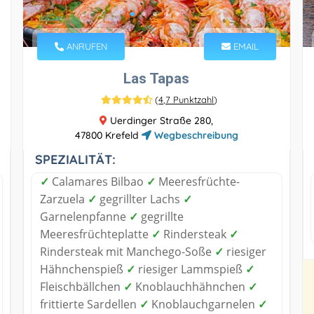
ANRUFEN
EMAIL
Las Tapas
(
4,7 Punktzahl
)
Uerdinger Straße 280,
47800 Krefeld
Wegbeschreibung
SPEZIALITÄT:
✓
Calamares Bilbao
✓
Meeresfrüchte-
Zarzuela
✓
gegrillter Lachs
✓
Garnelenpfanne
✓
gegrillte
Meeresfrüchteplatte
✓
Rindersteak
✓
Rindersteak mit Manchego-Soße
✓
riesiger
Hähnchenspieß
✓
riesiger Lammspieß
✓
Fleischbällchen
✓
Knoblauchhähnchen
✓
frittierte Sardellen
✓
Knoblauchgarnelen
✓