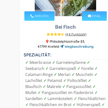
ANRUFEN
EMAIL
Bei Fisch
(
4,8 Punktzahl
)
Philadelphiastraße 83,
47799 Krefeld
Wegbeschreibung
SPEZIALITÄT:
✓
Meerbrasse
✓
Garnelenpfanne
✓
Seebarsch
✓
Garnelenspieß
✓
Forelle
✓
Calamari-Ringe
✓
Merlan
✓
Muscheln
✓
Lachsfilet
✓
Pelamid
✓
Pollockfilet
✓
Blaufisch
✓
Makrele
✓
Pangasiusfilet
✓
Mullet
✓
Pangasiusfilet im Fladenbrot
✓
Sardellen
✓
Lammkotelett
✓
Fleischbällchen
✓
Fleischbällchen im Brot
✓
Hühnerspieß
✓