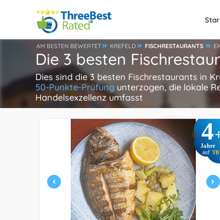
Star
AM BESTEN BEWERTET
KREFELD
FISCHRESTAURANTS
E
Die 3 besten Fischrestaur
Dies sind die 3 besten Fischrestaurants in K
50-Punkte-Prüfung
unterzogen, die lokale R
Handelsexzellenz umfasst
4
Jahre
auf
TB