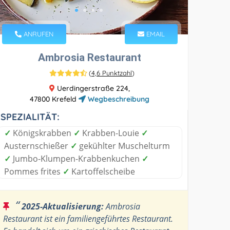
ANRUFEN
EMAIL
Ambrosia Restaurant
(
4,6 Punktzahl
)
Uerdingerstraße 224,
47800 Krefeld
Wegbeschreibung
SPEZIALITÄT:
✓
Königskrabben
✓
Krabben-Louie
✓
Austernschießer
✓
gekühlter Muschelturm
✓
Jumbo-Klumpen-Krabbenkuchen
✓
Pommes frites
✓
Kartoffelscheibe
“
2025-Aktualisierung:
Ambrosia
Restaurant ist ein familiengeführtes Restaurant.