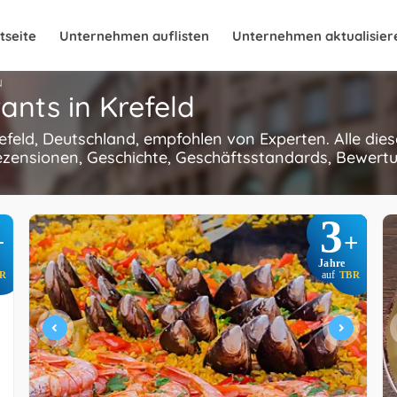
tseite
Unternehmen auflisten
Unternehmen aktualisier
N
ants in Krefeld
refeld, Deutschland, empfohlen von Experten. Alle die
ezensionen, Geschichte, Geschäftsstandards, Bewertun
3
+
+
Jahre
R
auf
TBR