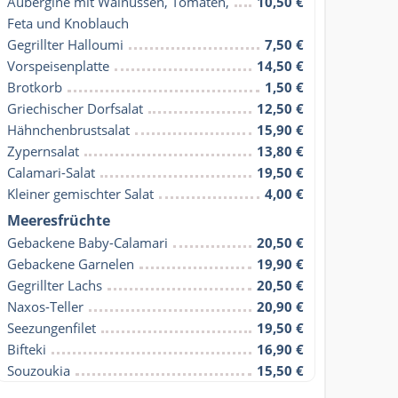
Aubergine mit Walnüssen, Tomaten, 
10,50 €
Feta und Knoblauch
Gegrillter Halloumi
7,50 €
Vorspeisenplatte
14,50 €
Brotkorb
1,50 €
Griechischer Dorfsalat
12,50 €
Hähnchenbrustsalat
15,90 €
Zypernsalat
13,80 €
Calamari-Salat
19,50 €
Kleiner gemischter Salat
4,00 €
Meeresfrüchte
Gebackene Baby-Calamari
20,50 €
Gebackene Garnelen
19,90 €
Gegrillter Lachs
20,50 €
Naxos-Teller
20,90 €
Seezungenfilet
19,50 €
Bifteki
16,90 €
Souzoukia
15,50 €