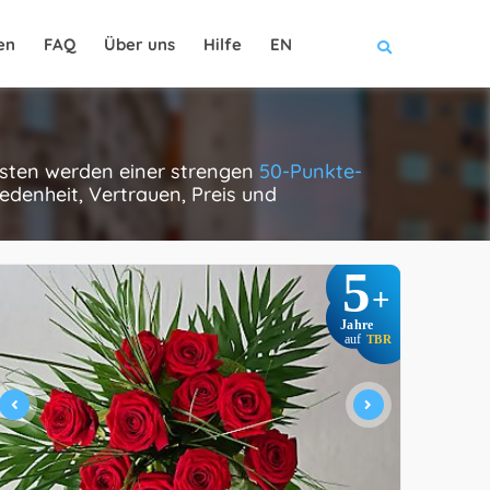
en
FAQ
Über uns
Hilfe
EN
risten werden einer strengen
50-Punkte-
edenheit, Vertrauen, Preis und
5
+
Jahre
auf
TBR