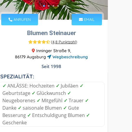
ANRUFEN
EMAIL
Blumen Steinauer
(
4,8 Punktzahl
)
Inninger Straße 9,
86179 Augsburg
Wegbeschreibung
Seit 1998
SPEZIALITÄT:
✓
ANLÄSSE: Hochzeiten
✓
Jubiläen
✓
Geburtstage
✓
Glückwunsch
✓
Neugeborenes
✓
Mitgefühl
✓
Trauer
✓
Danke
✓
saisonale Blumen
✓
Gute
Besserung
✓
Entschuldigung Blumen
✓
Geschenke