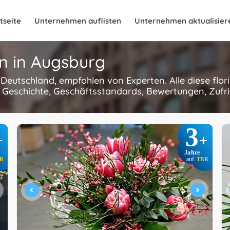
tseite
Unternehmen auflisten
Unternehmen aktualisier
n in Augsburg
, Deutschland, empfohlen von Experten. Alle diese flo
 Geschichte, Geschäftsstandards, Bewertungen, Zufri
3
+
+
Jahre
R
auf
TBR