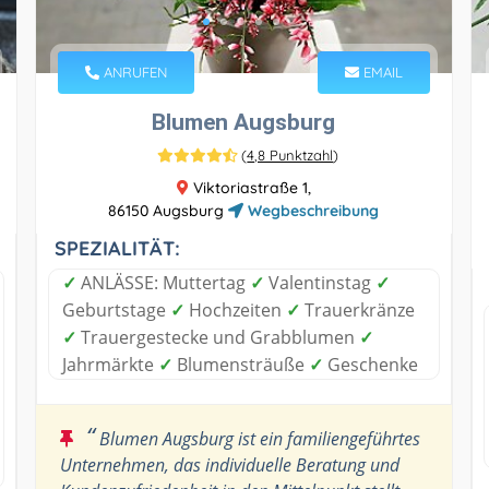
ANRUFEN
EMAIL
Blumen Augsburg
(
4,8 Punktzahl
)
Viktoriastraße 1,
86150 Augsburg
Wegbeschreibung
SPEZIALITÄT:
✓
ANLÄSSE: Muttertag
✓
Valentinstag
✓
Geburtstage
✓
Hochzeiten
✓
Trauerkränze
✓
Trauergestecke und Grabblumen
✓
Jahrmärkte
✓
Blumensträuße
✓
Geschenke
“
Blumen Augsburg ist ein familiengeführtes
Unternehmen, das individuelle Beratung und