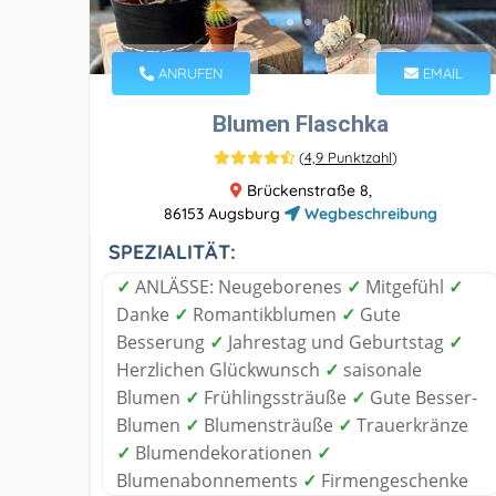
ANRUFEN
EMAIL
Blumen Flaschka
(
4,9 Punktzahl
)
Brückenstraße 8,
86153 Augsburg
Wegbeschreibung
SPEZIALITÄT:
✓
ANLÄSSE: Neugeborenes
✓
Mitgefühl
✓
Danke
✓
Romantikblumen
✓
Gute
Besserung
✓
Jahrestag und Geburtstag
✓
Herzlichen Glückwunsch
✓
saisonale
Blumen
✓
Frühlingssträuße
✓
Gute Besser-
Blumen
✓
Blumensträuße
✓
Trauerkränze
✓
Blumendekorationen
✓
Blumenabonnements
✓
Firmengeschenke