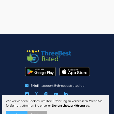
EMail:
support@threebestrated.de
Wir verwenden Cookies, um Ihre Erfahrung zu verbessern. Wenn Sie
IMPRESSUM
DATENSCHUTZ
fortfahren, stimmen Sie unserer
Datenschutzerklärung
zu.
ALLGEMEINE
GESCHÄFTSBEDINGUNGEN