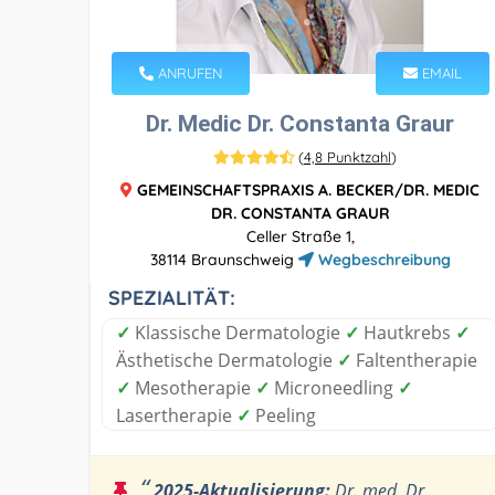
ANRUFEN
EMAIL
Dr. Medic Dr. Constanta Graur
(
4,8 Punktzahl
)
GEMEINSCHAFTSPRAXIS A. BECKER/DR. MEDIC
DR. CONSTANTA GRAUR
Celler Straße 1,
38114 Braunschweig
Wegbeschreibung
SPEZIALITÄT:
✓
Klassische Dermatologie
✓
Hautkrebs
✓
Ästhetische Dermatologie
✓
Faltentherapie
✓
Mesotherapie
✓
Microneedling
✓
Lasertherapie
✓
Peeling
“
2025-Aktualisierung:
Dr. med. Dr.