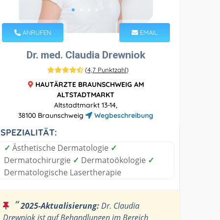
ANRUFEN
EMAIL
Dr. med. Claudia Drewniok
(
4,7 Punktzahl
)
HAUTÄRZTE BRAUNSCHWEIG AM
ALTSTADTMARKT
Altstadtmarkt 13-14,
38100 Braunschweig
Wegbeschreibung
SPEZIALITÄT:
✓
Ästhetische Dermatologie
✓
Dermatochirurgie
✓
Dermatoökologie
✓
Dermatologische Lasertherapie
“
2025-Aktualisierung:
Dr. Claudia
Drewniok ist auf Behandlungen im Bereich