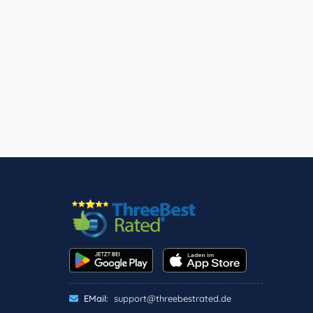
EMail:
support@threebestrated.de