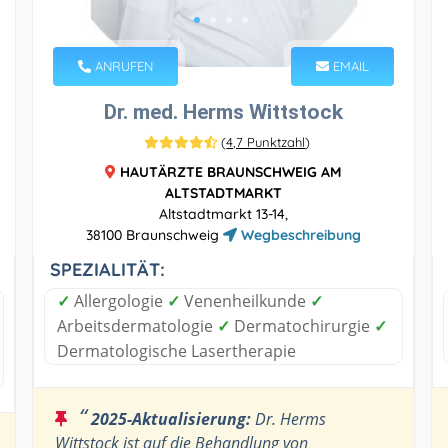
ANRUFEN
EMAIL
Dr. med. Herms Wittstock
(
4,7 Punktzahl
)
HAUTÄRZTE BRAUNSCHWEIG AM
ALTSTADTMARKT
Altstadtmarkt 13-14,
38100 Braunschweig
Wegbeschreibung
SPEZIALITÄT:
✓
Allergologie
✓
Venenheilkunde
✓
Arbeitsdermatologie
✓
Dermatochirurgie
✓
Dermatologische Lasertherapie
“
2025-Aktualisierung:
Dr. Herms
Wittstock ist auf die Behandlung von