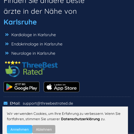
Finden Sie andere beste
ärzte in der Nähe von
Karlsruhe
Kardiologe in Karlsruhe
Endokrinologe in Karlsruhe
Neurologe in Karlsruhe
EMail:
support@threebestrated.de
Wir verwenden Cookies, um Ihre Erfahrung zu verbessern. Wenn Sie
fortfahren, stimmen Sie unserer
Datenschutzerklärung
zu.
IMPRESSUM
DATENSCHUTZ
ALLGEMEINE GESCHÄFTSBEDINGUNGEN
Annehmen
Ablehnen