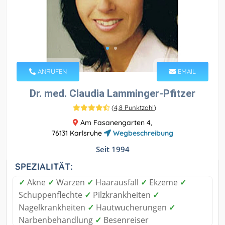
ANRUFEN
EMAIL
Dr. med. Claudia Lamminger-Pfitzer
(
4,8 Punktzahl
)
Am Fasanengarten 4,
76131 Karlsruhe
Wegbeschreibung
Seit 1994
SPEZIALITÄT:
✓
Akne
✓
Warzen
✓
Haarausfall
✓
Ekzeme
✓
Schuppenflechte
✓
Pilzkrankheiten
✓
Nagelkrankheiten
✓
Hautwucherungen
✓
Narbenbehandlung
✓
Besenreiser