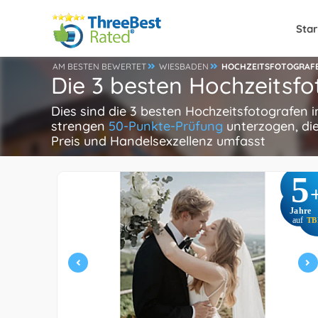
Star
AM BESTEN BEWERTET
WIESBADEN
HOCHZEITSFOTOGRAF
Die 3 besten Hochzeitsf
Dies sind die 3 besten Hochzeitsfotografen 
strengen
50-Punkte-Prüfung
unterzogen, die
Preis und Handelsexzellenz umfasst
5
Jahre
auf
TB