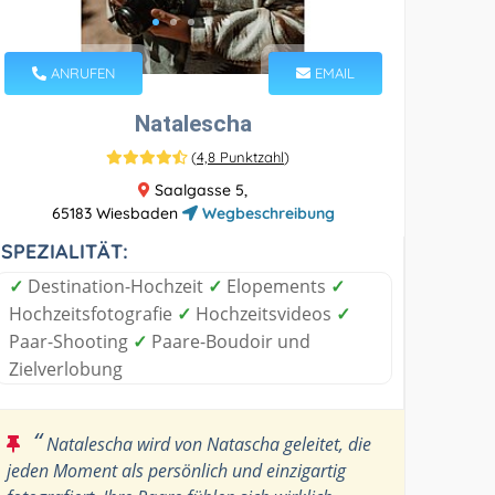
ANRUFEN
EMAIL
Natalescha
(
4,8 Punktzahl
)
Saalgasse 5,
65183 Wiesbaden
Wegbeschreibung
SPEZIALITÄT:
✓
Destination-Hochzeit
✓
Elopements
✓
Hochzeitsfotografie
✓
Hochzeitsvideos
✓
Paar-Shooting
✓
Paare-Boudoir und
Zielverlobung
“
Natalescha wird von Natascha geleitet, die
jeden Moment als persönlich und einzigartig