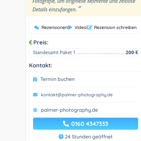
Fotografie, um originelle Momente und zeitlose
”
Details einzufangen.
Rezensionen
|
Video
|
Rezension schreiben
Preis:
Standesamt Paket 1
200 €
Kontakt:
Termin buchen
kontakt@palmer-photography.de
palmer-photography.de
0160 4347333
24 Stunden geöffnet