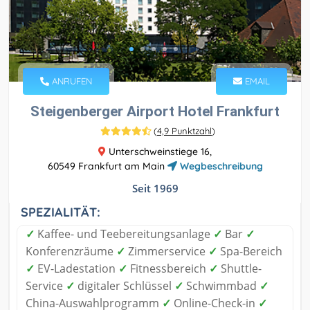
ANRUFEN
EMAIL
Steigenberger Airport Hotel Frankfurt
(
4,9 Punktzahl
)
Unterschweinstiege 16,
60549 Frankfurt am Main
Wegbeschreibung
Seit 1969
SPEZIALITÄT:
✓
Kaffee- und Teebereitungsanlage
✓
Bar
✓
Konferenzräume
✓
Zimmerservice
✓
Spa-Bereich
✓
EV-Ladestation
✓
Fitnessbereich
✓
Shuttle-
Service
✓
digitaler Schlüssel
✓
Schwimmbad
✓
China-Auswahlprogramm
✓
Online-Check-in
✓