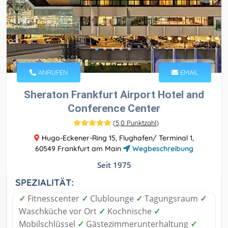
ANRUFEN
EMAIL
Sheraton Frankfurt Airport Hotel and
Conference Center
(
5,0 Punktzahl
)
Hugo-Eckener-Ring 15, Flughafen/ Terminal 1,
60549 Frankfurt am Main
Wegbeschreibung
Seit 1975
SPEZIALITÄT:
✓
Fitnesscenter
✓
Clublounge
✓
Tagungsraum
✓
Waschküche vor Ort
✓
Kochnische
✓
Mobilschlüssel
✓
Gästezimmerunterhaltung
✓