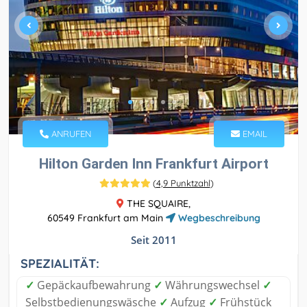
ANRUFEN
EMAIL
Hilton Garden Inn Frankfurt Airport
(
4,9 Punktzahl
)
THE SQUAIRE,
60549 Frankfurt am Main
Wegbeschreibung
Seit 2011
SPEZIALITÄT:
✓
Gepäckaufbewahrung
✓
Währungswechsel
✓
Selbstbedienungswäsche
✓
Aufzug
✓
Frühstück