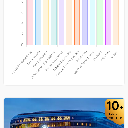
10
+
Jahre
auf
TBR