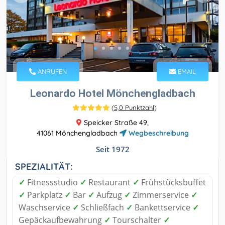
ANRUFEN
EMAIL
Leonardo Hotel Mönchengladbach
(
5,0 Punktzahl
)
Speicker Straße 49,
41061 Mönchengladbach
Wegbeschreibung
Seit 1972
SPEZIALITÄT:
✓
Fitnessstudio
✓
Restaurant
✓
Frühstücksbuffet
✓
Parkplatz
✓
Bar
✓
Aufzug
✓
Zimmerservice
✓
Waschservice
✓
Schließfach
✓
Bankettservice
✓
Gepäckaufbewahrung
✓
Tourschalter
✓