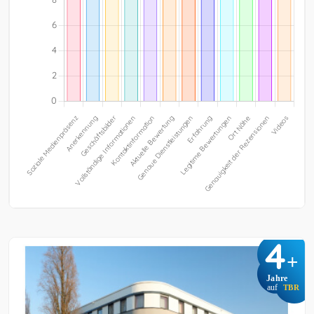
4
+
Jahre
auf
TBR