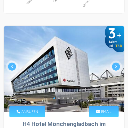
3
+
Jahre
auf
TBR
ANRUFEN
EMAIL
H4 Hotel Mönchengladbach im