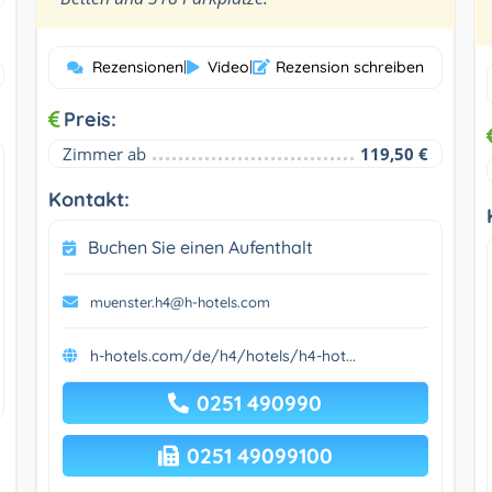
Rezensionen
|
Video
|
Rezension schreiben
Preis:
Zimmer ab
119,50 €
Kontakt:
Buchen Sie einen Aufenthalt
muenster.h4@h-hotels.com
h-hotels.com/de/h4/hotels/h4-hot...
0251 490990
0251 49099100