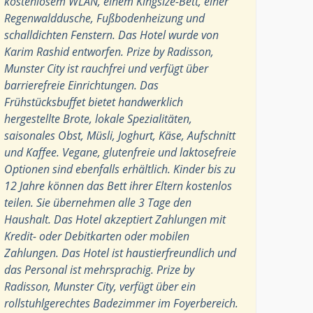
kostenlosem WLAN, einem Kingsize-Bett, einer
Regenwalddusche, Fußbodenheizung und
schalldichten Fenstern. Das Hotel wurde von
Karim Rashid entworfen. Prize by Radisson,
Munster City ist rauchfrei und verfügt über
barrierefreie Einrichtungen. Das
Frühstücksbuffet bietet handwerklich
hergestellte Brote, lokale Spezialitäten,
saisonales Obst, Müsli, Joghurt, Käse, Aufschnitt
und Kaffee. Vegane, glutenfreie und laktosefreie
Optionen sind ebenfalls erhältlich. Kinder bis zu
12 Jahre können das Bett ihrer Eltern kostenlos
teilen. Sie übernehmen alle 3 Tage den
Haushalt. Das Hotel akzeptiert Zahlungen mit
Kredit- oder Debitkarten oder mobilen
Zahlungen. Das Hotel ist haustierfreundlich und
das Personal ist mehrsprachig. Prize by
Radisson, Munster City, verfügt über ein
rollstuhlgerechtes Badezimmer im Foyerbereich.