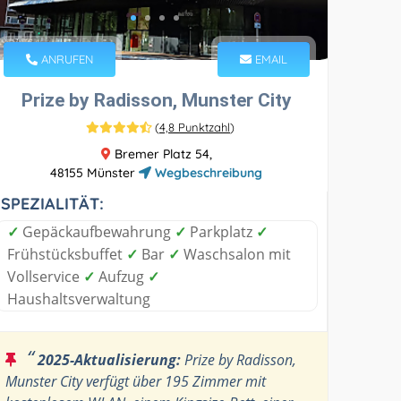
ANRUFEN
EMAIL
Prize by Radisson, Munster City
(
4,8 Punktzahl
)
Bremer Platz 54,
48155 Münster
Wegbeschreibung
SPEZIALITÄT:
✓
Gepäckaufbewahrung
✓
Parkplatz
✓
Frühstücksbuffet
✓
Bar
✓
Waschsalon mit
Vollservice
✓
Aufzug
✓
Haushaltsverwaltung
“
2025-Aktualisierung:
Prize by Radisson,
Munster City verfügt über 195 Zimmer mit