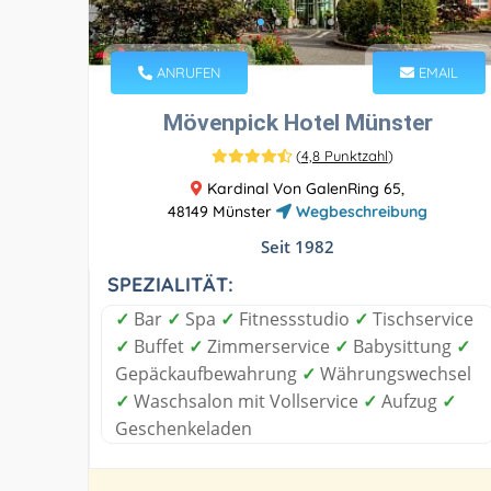
ANRUFEN
EMAIL
Mövenpick Hotel Münster
(
4,8 Punktzahl
)
Kardinal Von GalenRing 65,
48149 Münster
Wegbeschreibung
Seit 1982
SPEZIALITÄT:
✓
Bar
✓
Spa
✓
Fitnessstudio
✓
Tischservice
✓
Buffet
✓
Zimmerservice
✓
Babysittung
✓
Gepäckaufbewahrung
✓
Währungswechsel
✓
Waschsalon mit Vollservice
✓
Aufzug
✓
Geschenkeladen