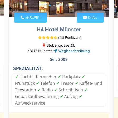
ANRUFEN
EMAIL
H4 Hotel Münster
(
4,8 Punktzahl
)
Stubengasse 33,
48143 Münster
Wegbeschreibung
Seit 2009
SPEZIALITÄT:
✓
Flachbildfernseher
✓
Parkplatz
✓
Frühstück
✓
Telefon
✓
Tresor
✓
Kaffee- und
Teestation
✓
Radio
✓
Schreibtisch
✓
Gepäckaufbewahrung
✓
Aufzug
✓
Aufweckservice