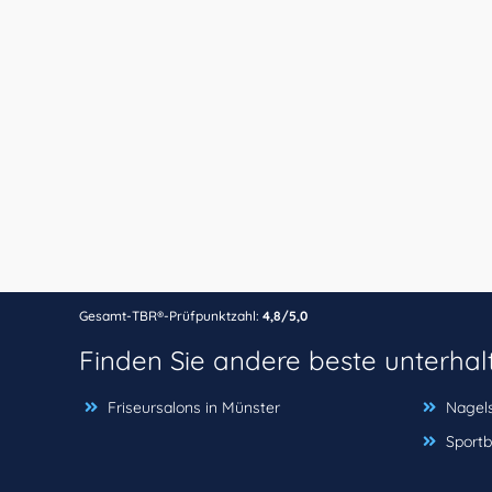
Gesamt-TBR®-Prüfpunktzahl:
4,8/5,0
Finden Sie andere beste unterha
Friseursalons in Münster
Nagels
Sportb