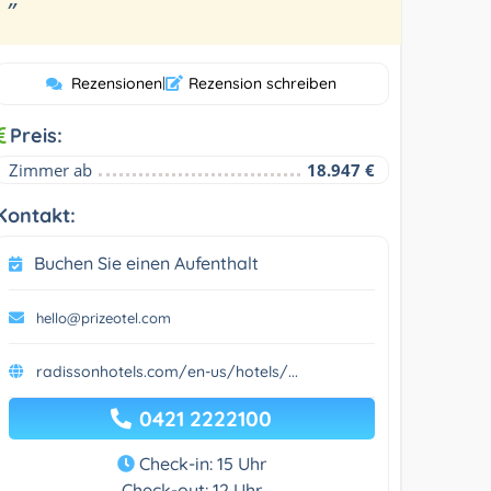
”
Rezensionen
|
Rezension schreiben
Preis:
Zimmer ab
18.947 €
Kontakt:
Buchen Sie einen Aufenthalt
hello@prizeotel.com
radissonhotels.com/en-us/hotels/...
0421 2222100
Check-in: 15 Uhr
Check-out: 12 Uhr