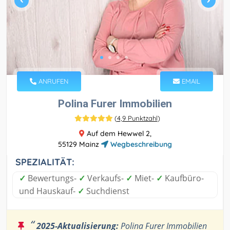
ANRUFEN
EMAIL
Polina Furer Immobilien
(
4,9 Punktzahl
)
Auf dem Hewwel 2,
55129 Mainz
Wegbeschreibung
SPEZIALITÄT:
✓
Bewertungs-
✓
Verkaufs-
✓
Miet-
✓
Kaufbüro-
und Hauskauf-
✓
Suchdienst
“
2025-Aktualisierung:
Polina Furer Immobilien