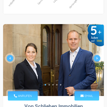
5
+
Jahre
auf
TBR
ANRUFEN
EMAIL
Von Schlieben Immobilien