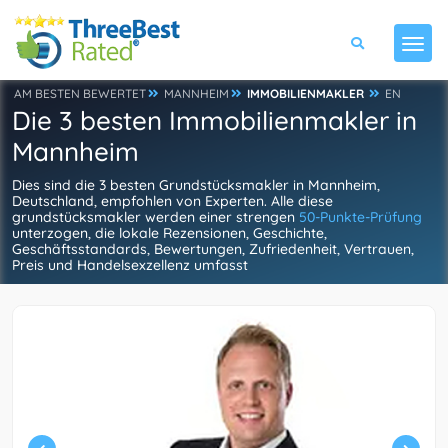
AM BESTEN BEWERTET
MANNHEIM
IMMOBILIENMAKLER
EN
Die 3 besten Immobilienmakler in
Mannheim
Dies sind die 3 besten Grundstücksmakler in Mannheim,
Deutschland, empfohlen von Experten. Alle diese
grundstücksmakler werden einer strengen
50-Punkte-Prüfung
unterzogen, die lokale Rezensionen, Geschichte,
Geschäftsstandards, Bewertungen, Zufriedenheit, Vertrauen,
Preis und Handelsexzellenz umfasst