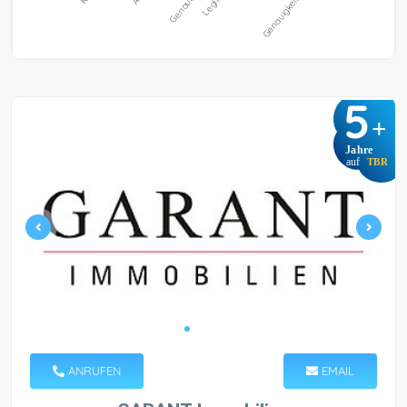
5
+
Jahre
auf
TBR
ANRUFEN
EMAIL