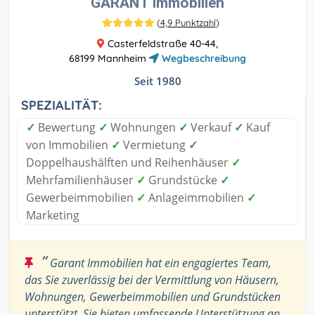
GARANT Immobilien
(
4,9 Punktzahl
)
Casterfeldstraße 40-44,
68199 Mannheim
Wegbeschreibung
Seit 1980
SPEZIALITÄT:
✓
Bewertung
✓
Wohnungen
✓
Verkauf
✓
Kauf
von Immobilien
✓
Vermietung
✓
Doppelhaushälften und Reihenhäuser
✓
Mehrfamilienhäuser
✓
Grundstücke
✓
Gewerbeimmobilien
✓
Anlageimmobilien
✓
Marketing
“
Garant Immobilien hat ein engagiertes Team,
das Sie zuverlässig bei der Vermittlung von Häusern,
Wohnungen, Gewerbeimmobilien und Grundstücken
unterstützt. Sie bieten umfassende Unterstützung an,