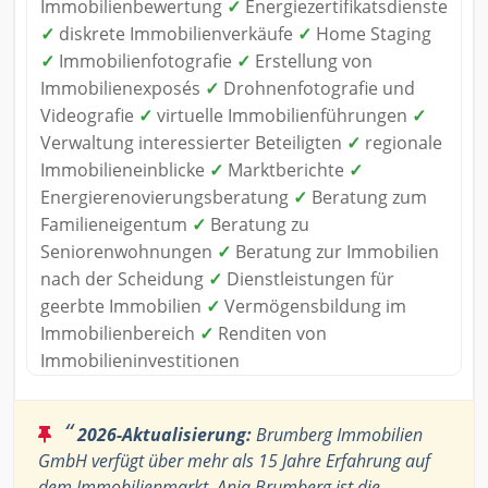
Immobilienbewertung
✓
Energiezertifikatsdienste
✓
diskrete Immobilienverkäufe
✓
Home Staging
✓
Immobilienfotografie
✓
Erstellung von
Immobilienexposés
✓
Drohnenfotografie und
Videografie
✓
virtuelle Immobilienführungen
✓
Verwaltung interessierter Beteiligten
✓
regionale
Immobilieneinblicke
✓
Marktberichte
✓
Energierenovierungsberatung
✓
Beratung zum
Familieneigentum
✓
Beratung zu
Seniorenwohnungen
✓
Beratung zur Immobilien
nach der Scheidung
✓
Dienstleistungen für
geerbte Immobilien
✓
Vermögensbildung im
Immobilienbereich
✓
Renditen von
Immobilieninvestitionen
“
2026-Aktualisierung:
Brumberg Immobilien
GmbH verfügt über mehr als 15 Jahre Erfahrung auf
dem Immobilienmarkt. Anja Brumberg ist die