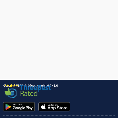
Gesamt-TBR®-Prüfpunktzahl:
4,7/5,0