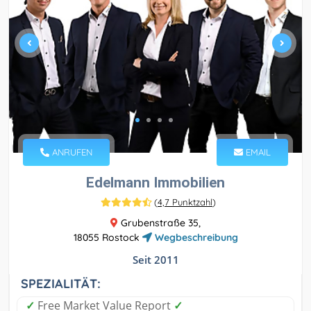
ANRUFEN
EMAIL
Edelmann Immobilien
(
4,7 Punktzahl
)
Grubenstraße 35,
18055 Rostock
Wegbeschreibung
Seit 2011
SPEZIALITÄT:
✓
Free Market Value Report
✓