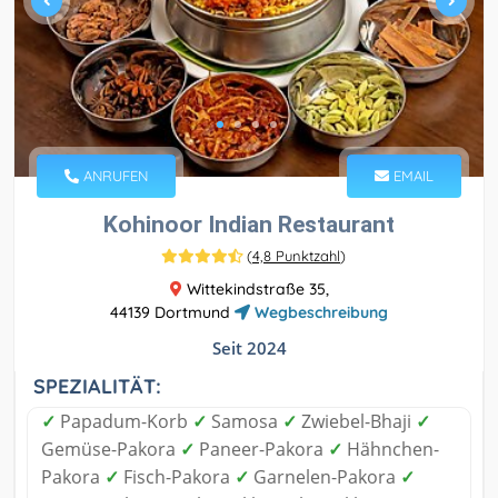
ANRUFEN
EMAIL
Kohinoor Indian Restaurant
(
4,8 Punktzahl
)
Wittekindstraße 35,
44139 Dortmund
Wegbeschreibung
Seit 2024
SPEZIALITÄT:
✓
Papadum-Korb
✓
Samosa
✓
Zwiebel-Bhaji
✓
Gemüse-Pakora
✓
Paneer-Pakora
✓
Hähnchen-
Pakora
✓
Fisch-Pakora
✓
Garnelen-Pakora
✓