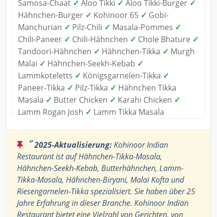
Samosa-Chaat
✓
Aloo Tikki
✓
Aloo Tikki-Burger
✓
Hähnchen-Burger
✓
Kohinoor 65
✓
Gobi-
Manchurian
✓
Pilz-Chili
✓
Masala-Pommes
✓
Chili-Paneer
✓
Chili-Hähnchen
✓
Chole Bhature
✓
Tandoori-Hähnchen
✓
Hähnchen-Tikka
✓
Murgh
Malai
✓
Hähnchen-Seekh-Kebab
✓
Lammkoteletts
✓
Königsgarnelen-Tikka
✓
Paneer-Tikka
✓
Pilz-Tikka
✓
Hähnchen Tikka
Masala
✓
Butter Chicken
✓
Karahi Chicken
✓
Lamm Rogan Josh
✓
Lamm Tikka Masala
“
2025-Aktualisierung:
Kohinoor Indian
Restaurant ist auf Hähnchen-Tikka-Masala,
Hähnchen-Seekh-Kebab, Butterhähnchen, Lamm-
Tikka-Masala, Hähnchen-Biryani, Malai Kofta und
Riesengarnelen-Tikka spezialisiert. Sie haben über 25
Jahre Erfahrung in dieser Branche. Kohinoor Indian
Restaurant bietet eine Vielzahl von Gerichten, von