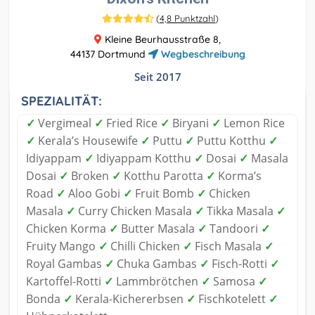
(
4,8 Punktzahl
)
Kleine Beurhausstraße 8,
44137 Dortmund
Wegbeschreibung
Seit 2017
SPEZIALITÄT:
✓
Vergimeal
✓
Fried Rice
✓
Biryani
✓
Lemon Rice
✓
Kerala’s Housewife
✓
Puttu
✓
Puttu Kotthu
✓
Idiyappam
✓
Idiyappam Kotthu
✓
Dosai
✓
Masala
Dosai
✓
Broken
✓
Kotthu Parotta
✓
Korma’s
Road
✓
Aloo Gobi
✓
Fruit Bomb
✓
Chicken
Masala
✓
Curry Chicken Masala
✓
Tikka Masala
✓
Chicken Korma
✓
Butter Masala
✓
Tandoori
✓
Fruity Mango
✓
Chilli Chicken
✓
Fisch Masala
✓
Royal Gambas
✓
Chuka Gambas
✓
Fisch-Rotti
✓
Kartoffel-Rotti
✓
Lammbrötchen
✓
Samosa
✓
Bonda
✓
Kerala-Kichererbsen
✓
Fischkotelett
✓