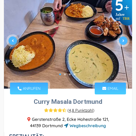
5
+
Jahre
auf
TBR
ANRUFEN
EMAIL
Curry Masala Dortmund
(
4,8 Punktzahl
)
Gerstenstraße 2, Ecke Hohestraße 121,
44139 Dortmund
Wegbeschreibung