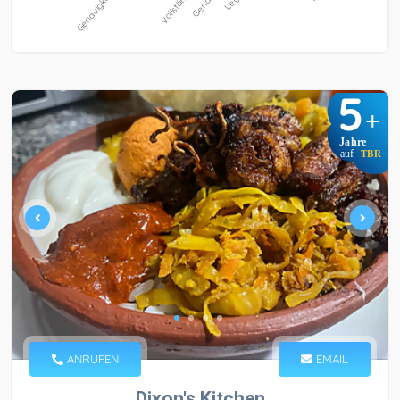
5
+
Jahre
auf
TBR
ANRUFEN
EMAIL
Dixon's Kitchen