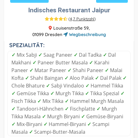
Indisches Restaurant Jaipur
(
4,7 Punktzahl
)
Louisenstraße 59,
01099 Dresden
Wegbeschreibung
SPEZIALITÄT:
✓
Mix Sabji
✓
Saag Paneer
✓
Dal Tadka
✓
Dal
Makhani
✓
Paneer Butter Masala
✓
Karahi
Paneer
✓
Matar Paneer
✓
Shahi Paneer
✓
Malai
Kofta
✓
Shahi Baingan
✓
Aloo Palak
✓
Dal Palak
✓
Chole Bhature
✓
Sabji Vindaloo
✓
Hammel Tikka
✓
Gemüse Tikka
✓
Murgh Tikka
✓
Tikka Spezial
✓
Fisch Tikka
✓
Mix Tikka
✓
Hammel Murgh Masala
✓
Tandoori-Hähnchen
✓
Fischplatte
✓
Murgh
Tikka Masala
✓
Murgh Biryani
✓
Gemüse-Biryani
✓
Mix-Biryani
✓
Hammel-Biryani
✓
Scampi
Masala
✓
Scampi-Butter-Masala