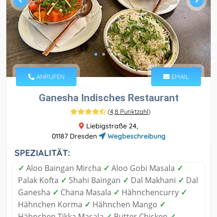
ANRUFEN
EMAIL
Ganesha Indisches Restaurant
(
4,8 Punktzahl
)
Liebigstraße 24,
01187 Dresden
Wegbeschreibung
SPEZIALITÄT:
✓
Aloo Baingan Mircha
✓
Aloo Gobi Masala
✓
Palak Kofta
✓
Shahi Baingan
✓
Dal Makhani
✓
Dal
Ganesha
✓
Chana Masala
✓
Hähnchencurry
✓
Hähnchen Korma
✓
Hähnchen Mango
✓
Hähnchen Tikka Masala
✓
Butter Chicken
✓