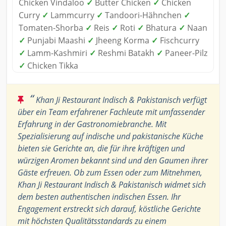
Chicken Vindaloo
✓
Butter Chicken
✓
Chicken
Curry
✓
Lammcurry
✓
Tandoori-Hähnchen
✓
Tomaten-Shorba
✓
Reis
✓
Roti
✓
Bhatura
✓
Naan
✓
Punjabi Maashi
✓
Jheeng Korma
✓
Fischcurry
✓
Lamm-Kashmiri
✓
Reshmi Batakh
✓
Paneer-Pilz
✓
Chicken Tikka
“
Khan Ji Restaurant Indisch & Pakistanisch verfügt
über ein Team erfahrener Fachleute mit umfassender
Erfahrung in der Gastronomiebranche. Mit
Spezialisierung auf indische und pakistanische Küche
bieten sie Gerichte an, die für ihre kräftigen und
würzigen Aromen bekannt sind und den Gaumen ihrer
Gäste erfreuen. Ob zum Essen oder zum Mitnehmen,
Khan Ji Restaurant Indisch & Pakistanisch widmet sich
dem besten authentischen indischen Essen. Ihr
Engagement erstreckt sich darauf, köstliche Gerichte
mit höchsten Qualitätsstandards zu einem