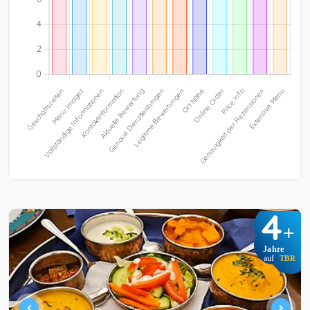
4
+
Jahre
auf
TBR