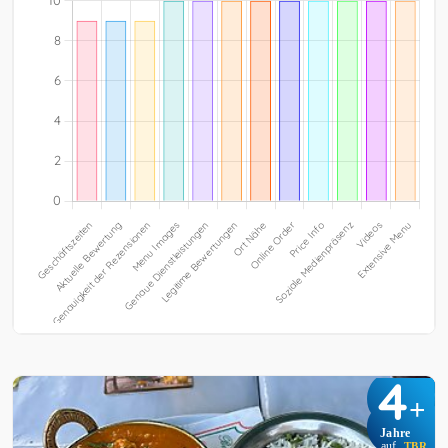
4
+
Jahre
auf
TBR