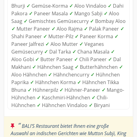
Bhurji
✓
Gemüse-Korma
✓
Aloo Vindaloo
✓
Dahi
Pakora
✓
Paneer Masala
✓
Mango Sabji
✓
Aloo
Saag
✓
Gemischtes Gemüsecurry
✓
Bombay Aloo
✓
Mutter Paneer
✓
Aloo Rajma
✓
Palak Paneer
✓
Shahi Paneer
✓
Mutter-Pilz
✓
Paneer Korma
✓
Paneer Jalfrezi
✓
Aloo Mutter
✓
Veganes
Gemüsecurry
✓
Dal Tarka
✓
Chana Masala
✓
Aloo Gobi
✓
Butter Paneer
✓
Chili Paneer
✓
Dal
Makhani
✓
Hähnchen Saag
✓
Butterhähnchen
✓
Aloo Hähnchen
✓
Hähnchencurry
✓
Hühnchen
Paprika
✓
Hähnchen Korma
✓
Hähnchen Tikka
Bhuna
✓
Hühnerpilz
✓
Hühner-Paneer
✓
Mango-
Hühnchen
✓
Kaschmiri-Hähnchen
✓
Chili-
Hühnchen
✓
Hähnchen Vindaloo
✓
Biryani
“
BALI'S Restaurant bietet Ihnen eine große
Auswahl an indischen Gerichten wie Mutton Subji, King