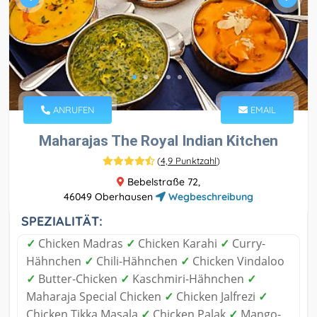
ANRUFEN
EMAIL
Maharajas The Royal Indian Kitchen
(
4,9 Punktzahl
)
Bebelstraße 72,
46049 Oberhausen
Wegbeschreibung
SPEZIALITÄT:
✓
Chicken Madras
✓
Chicken Karahi
✓
Curry-
Hähnchen
✓
Chili-Hähnchen
✓
Chicken Vindaloo
✓
Butter-Chicken
✓
Kaschmiri-Hähnchen
✓
Maharaja Special Chicken
✓
Chicken Jalfrezi
✓
Chicken Tikka Masala
✓
Chicken Palak
✓
Mango-