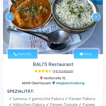
ANRUFEN
EMAIL
BALI'S Restaurant
(
4,8 Punktzahl
)
Wolfstraße 15,
46149 Oberhausen
Wegbeschreibung
SPEZIALITÄT:
✓
Samosa
✓
gemischte Pakora
✓
Paneer Pakora
✓
Hähnchen-Pakora
✓
Paneer-Tomate
✓
Paneer