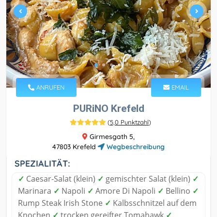
ANRUFEN
EMAIL
PURiNO Krefeld
(
5,0 Punktzahl
)
Girmesgath 5,
47803 Krefeld
Wegbeschreibung
SPEZIALITÄT:
✓
Caesar-Salat (klein)
✓
gemischter Salat (klein)
✓
Marinara
✓
Napoli
✓
Amore Di Napoli
✓
Bellino
✓
Rump Steak Irish Stone
✓
Kalbsschnitzel auf dem
Knochen
✓
trocken gereifter Tomahawk
✓