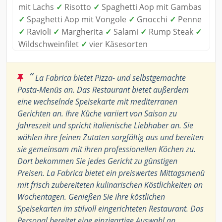
mit Lachs
✓
Risotto
✓
Spaghetti Aop mit Gambas
✓
Spaghetti Aop mit Vongole
✓
Gnocchi
✓
Penne
✓
Ravioli
✓
Margherita
✓
Salami
✓
Rump Steak
✓
Wildschweinfilet
✓
vier Käsesorten
“
La Fabrica bietet Pizza- und selbstgemachte
Pasta-Menüs an. Das Restaurant bietet außerdem
eine wechselnde Speisekarte mit mediterranen
Gerichten an. Ihre Küche variiert von Saison zu
Jahreszeit und spricht italienische Liebhaber an. Sie
wählen ihre feinen Zutaten sorgfältig aus und bereiten
sie gemeinsam mit ihren professionellen Köchen zu.
Dort bekommen Sie jedes Gericht zu günstigen
Preisen. La Fabrica bietet ein preiswertes Mittagsmenü
mit frisch zubereiteten kulinarischen Köstlichkeiten an
Wochentagen. Genießen Sie ihre köstlichen
Speisekarten im stilvoll eingerichteten Restaurant. Das
Personal bereitet eine einzigartige Auswahl an