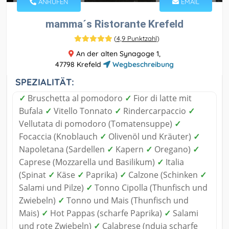
ANRUFEN
EMAIL
mamma´s Ristorante Krefeld
(
4,9 Punktzahl
)
An der alten Synagoge 1,
47798 Krefeld
Wegbeschreibung
SPEZIALITÄT:
✓
Bruschetta al pomodoro
✓
Fior di latte mit
Bufala
✓
Vitello Tonnato
✓
Rindercarpaccio
✓
Vellutata di pomodoro (Tomatensuppe)
✓
Focaccia (Knoblauch
✓
Olivenöl und Kräuter)
✓
Napoletana (Sardellen
✓
Kapern
✓
Oregano)
✓
Caprese (Mozzarella und Basilikum)
✓
Italia
(Spinat
✓
Käse
✓
Paprika)
✓
Calzone (Schinken
✓
Salami und Pilze)
✓
Tonno Cipolla (Thunfisch und
Zwiebeln)
✓
Tonno und Mais (Thunfisch und
Mais)
✓
Hot Pappas (scharfe Paprika)
✓
Salami
und rote Zwiebeln)
✓
Calabrese (nduja scharfe