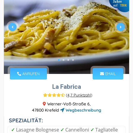
Jahre
auf
TBR
ANRUFEN
EMAIL
La Fabrica
(
4,7 Punktzahl
)
Werner-Voß-Straße 6,
47800 Krefeld
Wegbeschreibung
SPEZIALITÄT:
✓
Lasagne Bolognese
✓
Cannelloni
✓
Tagliatelle