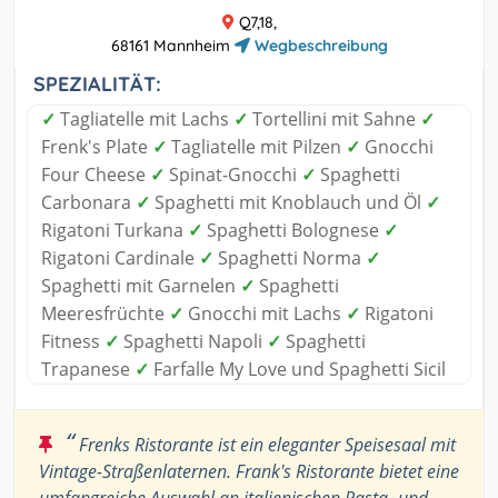
Q7,18,
68161 Mannheim
Wegbeschreibung
SPEZIALITÄT:
✓
Tagliatelle mit Lachs
✓
Tortellini mit Sahne
✓
Frenk's Plate
✓
Tagliatelle mit Pilzen
✓
Gnocchi
Four Cheese
✓
Spinat-Gnocchi
✓
Spaghetti
Carbonara
✓
Spaghetti mit Knoblauch und Öl
✓
Rigatoni Turkana
✓
Spaghetti Bolognese
✓
Rigatoni Cardinale
✓
Spaghetti Norma
✓
Spaghetti mit Garnelen
✓
Spaghetti
Meeresfrüchte
✓
Gnocchi mit Lachs
✓
Rigatoni
Fitness
✓
Spaghetti Napoli
✓
Spaghetti
Trapanese
✓
Farfalle My Love und Spaghetti Sicil
“
Frenks Ristorante ist ein eleganter Speisesaal mit
Vintage-Straßenlaternen. Frank's Ristorante bietet eine