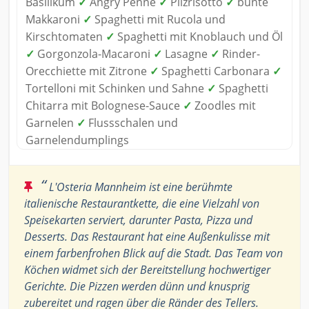
Basilikum
✓
Angry Penne
✓
Pilzrisotto
✓
bunte
Makkaroni
✓
Spaghetti mit Rucola und
Kirschtomaten
✓
Spaghetti mit Knoblauch und Öl
✓
Gorgonzola-Macaroni
✓
Lasagne
✓
Rinder-
Orecchiette mit Zitrone
✓
Spaghetti Carbonara
✓
Tortelloni mit Schinken und Sahne
✓
Spaghetti
Chitarra mit Bolognese-Sauce
✓
Zoodles mit
Garnelen
✓
Flussschalen und
Garnelendumplings
“
L'Osteria Mannheim ist eine berühmte
italienische Restaurantkette, die eine Vielzahl von
Speisekarten serviert, darunter Pasta, Pizza und
Desserts. Das Restaurant hat eine Außenkulisse mit
einem farbenfrohen Blick auf die Stadt. Das Team von
Köchen widmet sich der Bereitstellung hochwertiger
Gerichte. Die Pizzen werden dünn und knusprig
zubereitet und ragen über die Ränder des Tellers.