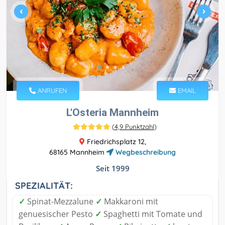
ANRUFEN
EMAIL
L'Osteria Mannheim
(
4,9 Punktzahl
)
Friedrichsplatz 12,
68165 Mannheim
Wegbeschreibung
Seit 1999
SPEZIALITÄT:
✓
Spinat-Mezzalune
✓
Makkaroni mit
genuesischer Pesto
✓
Spaghetti mit Tomate und