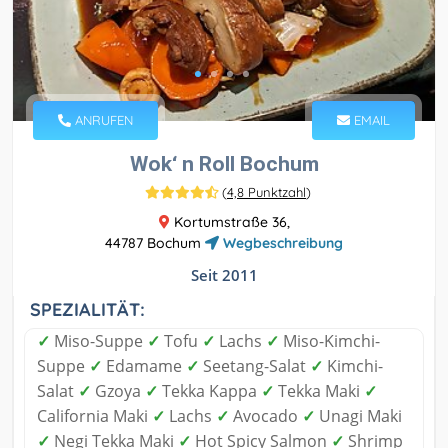
ANRUFEN
EMAIL
Wok‘ n Roll Bochum
(
4,8 Punktzahl
)
Kortumstraße 36,
44787 Bochum
Wegbeschreibung
Seit 2011
SPEZIALITÄT:
✓
Miso-Suppe
✓
Tofu
✓
Lachs
✓
Miso-Kimchi-
Suppe
✓
Edamame
✓
Seetang-Salat
✓
Kimchi-
Salat
✓
Gzoya
✓
Tekka Kappa
✓
Tekka Maki
✓
California Maki
✓
Lachs
✓
Avocado
✓
Unagi Maki
✓
Negi Tekka Maki
✓
Hot Spicy Salmon
✓
Shrimp