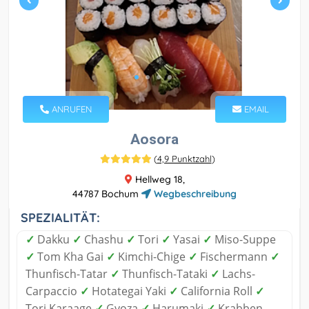
ANRUFEN
EMAIL
Aosora
(
4,9 Punktzahl
)
Hellweg 18,
44787 Bochum
Wegbeschreibung
SPEZIALITÄT:
✓
Dakku
✓
Chashu
✓
Tori
✓
Yasai
✓
Miso-Suppe
✓
Tom Kha Gai
✓
Kimchi-Chige
✓
Fischermann
✓
Thunfisch-Tatar
✓
Thunfisch-Tataki
✓
Lachs-
Carpaccio
✓
Hotategai Yaki
✓
California Roll
✓
Tori Karaage
✓
Gyoza
✓
Harumaki
✓
Krabben-