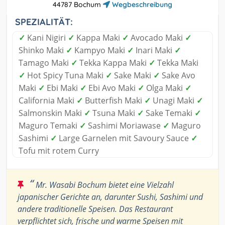
44787 Bochum
Wegbeschreibung
SPEZIALITÄT:
✓
Kani Nigiri
✓
Kappa Maki
✓
Avocado Maki
✓
Shinko Maki
✓
Kampyo Maki
✓
Inari Maki
✓
Tamago Maki
✓
Tekka Kappa Maki
✓
Tekka Maki
✓
Hot Spicy Tuna Maki
✓
Sake Maki
✓
Sake Avo
Maki
✓
Ebi Maki
✓
Ebi Avo Maki
✓
Olga Maki
✓
California Maki
✓
Butterfish Maki
✓
Unagi Maki
✓
Salmonskin Maki
✓
Tsuna Maki
✓
Sake Temaki
✓
Maguro Temaki
✓
Sashimi Moriawase
✓
Maguro
Sashimi
✓
Large Garnelen mit Savoury Sauce
✓
Tofu mit rotem Curry
“
Mr. Wasabi Bochum bietet eine Vielzahl
japanischer Gerichte an, darunter Sushi, Sashimi und
andere traditionelle Speisen. Das Restaurant
verpflichtet sich, frische und warme Speisen mit