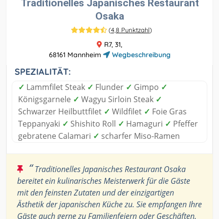
Traditionelles Japanisches Restaurant
Osaka
(
4,8 Punktzahl
)
R7, 31,
68161 Mannheim
Wegbeschreibung
SPEZIALITÄT:
✓
Lammfilet Steak
✓
Flunder
✓
Gimpo
✓
Königsgarnele
✓
Wagyu Sirloin Steak
✓
Schwarzer Heilbuttfilet
✓
Wildfilet
✓
Foie Gras
Teppanyaki
✓
Shishito Roll
✓
Hamaguri
✓
Pfeffer
gebratene Calamari
✓
scharfer Miso-Ramen
“
Traditionelles Japanisches Restaurant Osaka
bereitet ein kulinarisches Meisterwerk für die Gäste
mit den feinsten Zutaten und der einzigartigen
Ästhetik der japanischen Küche zu. Sie empfangen Ihre
Gäste auch gerne zu Familienfeiern oder Geschäften.