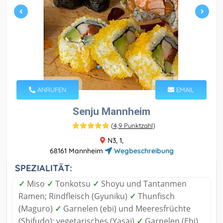
ANRUFEN
EMAIL
Senju Mannheim
(
4,9 Punktzahl
)
N3, 1,
68161 Mannheim
Wegbeschreibung
SPEZIALITÄT:
✓
Miso
✓
Tonkotsu
✓
Shoyu und Tantanmen
Ramen; Rindfleisch (Gyuniku)
✓
Thunfisch
(Maguro)
✓
Garnelen (ebi) und Meeresfrüchte
(Shifudo); vegetarisches (Yasai)
✓
Garnelen (Ebi)