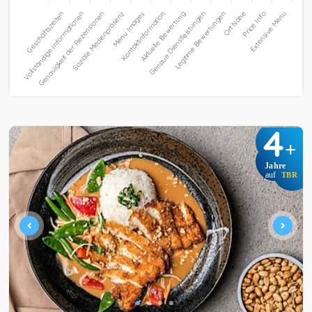
4
+
Jahre
auf
TBR