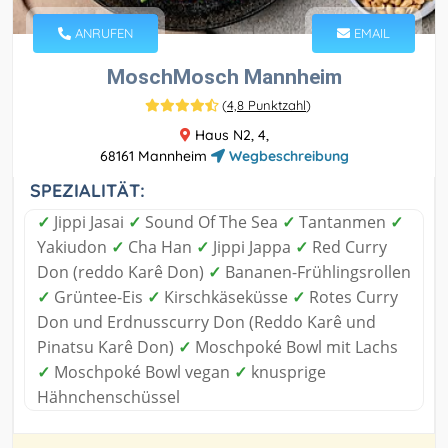
ANRUFEN
EMAIL
MoschMosch Mannheim
(
4,8 Punktzahl
)
Haus N2, 4,
68161 Mannheim
Wegbeschreibung
SPEZIALITÄT:
✓
Jippi Jasai
✓
Sound Of The Sea
✓
Tantanmen
✓
Yakiudon
✓
Cha Han
✓
Jippi Jappa
✓
Red Curry
Don (reddo Karê Don)
✓
Bananen-Frühlingsrollen
✓
Grüntee-Eis
✓
Kirschkäseküsse
✓
Rotes Curry
Don und Erdnusscurry Don (Reddo Karê und
Pinatsu Karê Don)
✓
Moschpoké Bowl mit Lachs
✓
Moschpoké Bowl vegan
✓
knusprige
Hähnchenschüssel