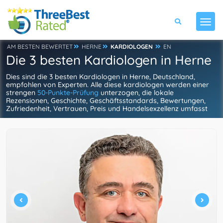
AM BESTEN BEWERTET
HERNE
KARDIOLOGEN
EN
Die 3 besten Kardiologen in Herne
Dies sind die 3 besten Kardiologen in Herne, Deutschland,
empfohlen von Experten. Alle diese kardiologen werden einer
strengen
50-Punkte-Prüfung
unterzogen, die lokale
Rezensionen, Geschichte, Geschäftsstandards, Bewertungen,
Zufriedenheit, Vertrauen, Preis und Handelsexzellenz umfasst