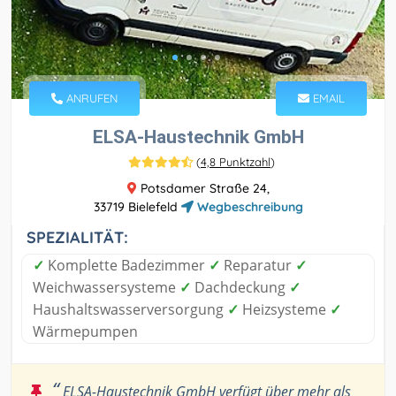
ANRUFEN
EMAIL
ELSA-Haustechnik GmbH
(
4,8 Punktzahl
)
Potsdamer Straße 24,
33719 Bielefeld
Wegbeschreibung
SPEZIALITÄT:
✓
Komplette Badezimmer
✓
Reparatur
✓
Weichwassersysteme
✓
Dachdeckung
✓
Haushaltswasserversorgung
✓
Heizsysteme
✓
Wärmepumpen
“
ELSA-Haustechnik GmbH verfügt über mehr als