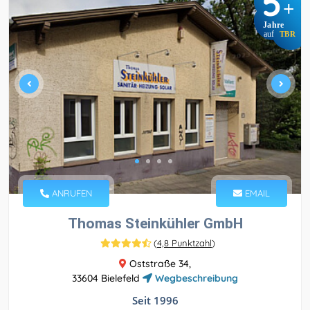
5
+
Jahre
auf
TBR
ANRUFEN
EMAIL
Thomas Steinkühler GmbH
(
4,8 Punktzahl
)
Oststraße 34,
33604 Bielefeld
Wegbeschreibung
Seit 1996