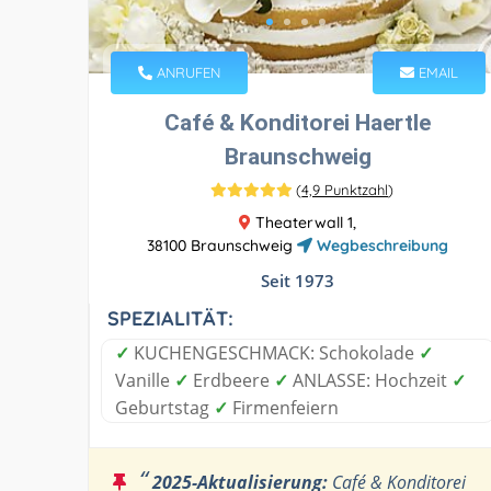
ANRUFEN
EMAIL
Café & Konditorei Haertle
Braunschweig
(
4,9 Punktzahl
)
Theaterwall 1,
38100 Braunschweig
Wegbeschreibung
Seit 1973
SPEZIALITÄT:
✓
KUCHENGESCHMACK: Schokolade
✓
Vanille
✓
Erdbeere
✓
ANLASSE: Hochzeit
✓
Geburtstag
✓
Firmenfeiern
“
2025-Aktualisierung:
Café & Konditorei