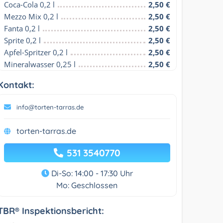
Coca-Cola 0,2 l
2,50 €
Mezzo Mix 0,2 l
2,50 €
Fanta 0,2 l
2,50 €
Sprite 0,2 l
2,50 €
Apfel-Spritzer 0,2 l
2,50 €
Mineralwasser 0,25 l
2,50 €
Kontakt:
info@torten-tarras.de
torten-tarras.de
531 3540770
Di-So: 14:00 - 17:30 Uhr
Mo: Geschlossen
TBR® Inspektionsbericht: