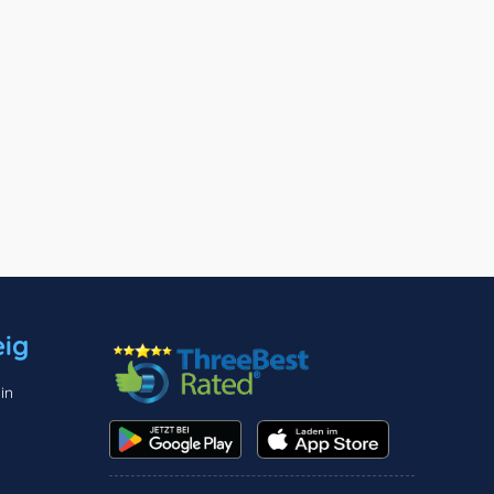
ig
in