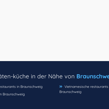
täten-küche in der Nähe von
Braunschwe
estaurants in Braunschweig
Vietnamesische restaurants 
Braunschweig
in Braunschweig