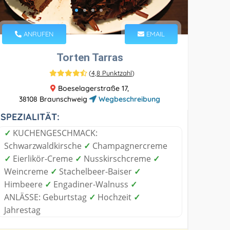
ANRUFEN
EMAIL
Torten Tarras
(
4,8 Punktzahl
)
Boeselagerstraße 17,
38108 Braunschweig
Wegbeschreibung
SPEZIALITÄT:
✓
KUCHENGESCHMACK:
Schwarzwaldkirsche
✓
Champagnercreme
✓
Eierlikör-Creme
✓
Nusskirschcreme
✓
Weincreme
✓
Stachelbeer-Baiser
✓
Himbeere
✓
Engadiner-Walnuss
✓
ANLÄSSE: Geburtstag
✓
Hochzeit
✓
Jahrestag