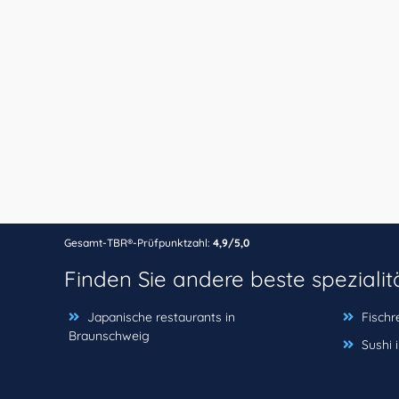
Gesamt-TBR®-Prüfpunktzahl:
4,9/5,0
Finden Sie andere beste speziali
Japanische restaurants in
Fischr
Braunschweig
Sushi 