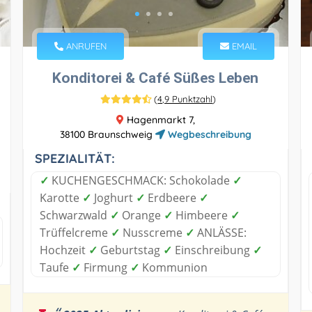
ANRUFEN
EMAIL
Konditorei & Café Süßes Leben
(
4,9 Punktzahl
)
Hagenmarkt 7,
38100 Braunschweig
Wegbeschreibung
SPEZIALITÄT:
✓
KUCHENGESCHMACK: Schokolade
✓
Karotte
✓
Joghurt
✓
Erdbeere
✓
Schwarzwald
✓
Orange
✓
Himbeere
✓
Trüffelcreme
✓
Nusscreme
✓
ANLÄSSE:
Hochzeit
✓
Geburtstag
✓
Einschreibung
✓
Taufe
✓
Firmung
✓
Kommunion