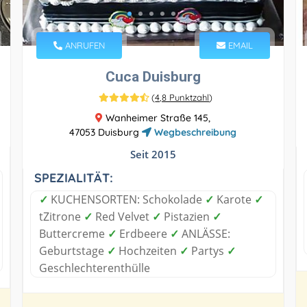
ANRUFEN
EMAIL
Cuca Duisburg
(
4,8 Punktzahl
)
Wanheimer Straße 145,
47053 Duisburg
Wegbeschreibung
Seit 2015
SPEZIALITÄT:
✓
KUCHENSORTEN: Schokolade
✓
Karote
✓
tZitrone
✓
Red Velvet
✓
Pistazien
✓
Buttercreme
✓
Erdbeere
✓
ANLÄSSE:
Geburtstage
✓
Hochzeiten
✓
Partys
✓
Geschlechterenthülle