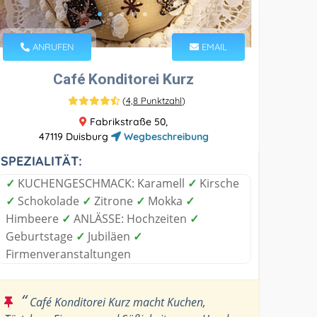
ANRUFEN
EMAIL
Café Konditorei Kurz
(
4,8 Punktzahl
)
Fabrikstraße 50,
47119 Duisburg
Wegbeschreibung
SPEZIALITÄT:
✓
KUCHENGESCHMACK: Karamell
✓
Kirsche
✓
Schokolade
✓
Zitrone
✓
Mokka
✓
Himbeere
✓
ANLÄSSE: Hochzeiten
✓
Geburtstage
✓
Jubiläen
✓
Firmenveranstaltungen
“
Café Konditorei Kurz macht Kuchen,