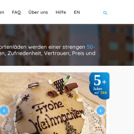
en
FAQ
Über uns
Hilfe
EN
 tortenläden werden einer strengen
50-
, Zufriedenheit, Vertrauen, Preis und
5
+
Jahre
auf
TBR