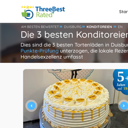
Star
AM BESTEN BEWERTET
DUISBURG
KONDITOREIEN
EN
Die 3 besten Konditoreie
Dies sind die 3 besten Tortenläden in Duisb
Punkte-Prüfung
unterzogen, die lokale Reze
Handelsexzellenz umfasst
5
Jahre
auf
TB