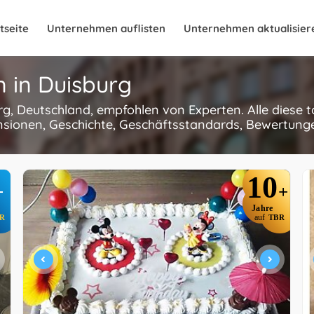
tseite
Unternehmen auflisten
Unternehmen aktualisier
n in Duisburg
urg, Deutschland, empfohlen von Experten. Alle diese
nsionen, Geschichte, Geschäftsstandards, Bewertungen
10
+
+
Jahre
R
auf
TBR