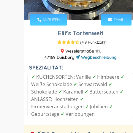
ANRUFEN
EMAIL
Elif's Tortenwelt
(
4,9 Punktzahl
)
Weselerstraße 111,
47169 Duisburg
Wegbeschreibung
SPEZIALITÄT:
✓
KUCHENSORTEN: Vanille
✓
Himbeere
✓
Weiße Schokolade
✓
Schwarzwald
✓
Schokolade
✓
Karamell
✓
Butterscotch
✓
ANLÄSSE: Hochzeiten
✓
Firmenveranstaltungen
✓
Jubiläen
✓
Geburtstage
✓
Verlobungen