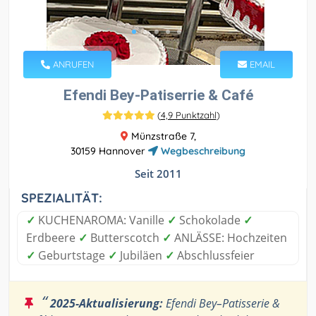
ANRUFEN
EMAIL
Efendi Bey-Patiserrie & Café
(
4,9 Punktzahl
)
Münzstraße 7,
30159 Hannover
Wegbeschreibung
Seit 2011
SPEZIALITÄT:
✓
KUCHENAROMA: Vanille
✓
Schokolade
✓
Erdbeere
✓
Butterscotch
✓
ANLÄSSE: Hochzeiten
✓
Geburtstage
✓
Jubiläen
✓
Abschlussfeier
“
2025-Aktualisierung:
Efendi Bey–Patisserie &