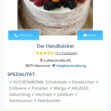
ANRUFEN
EMAIL
Der Handbäcker
(
5,0 Punktzahl
)
Lutherstraße 69,
30171 Hannover
Wegbeschreibung
SPEZIALITÄT:
✓
KUCHENAROMA: Schokolade
✓
Käsekuchen
✓
Erdbeere
✓
Pistazien
✓
Mango
✓
ANLÄSSE:
Geburtstag
✓
Hochzeit
✓
Jubiläum
✓
Kommunion
✓
Feierkuchen