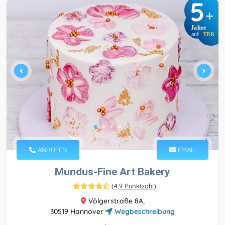
5
+
Jahre
auf
TBR
ANRUFEN
EMAIL
Mundus-Fine Art Bakery
(
4,9 Punktzahl
)
Völgerstraße 8A,
30519 Hannover
Wegbeschreibung