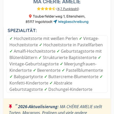
MA CHÉRIE AMELIE
(
4,7 Punktzahl
)
Tauberfelderweg 1, Eitensheim,
85117 Ingolstadt
Wegbeschreibung
SPEZIALITÄT:
✓
Hochzeitstorte mit weißen Perlen
✓
Vintage-
Hochzeitstorte
✓
Hochzeitstorte in Pastellfarben
✓
Amalfi-Hochzeitstorte
✓
Geburtstagstorte mit
Blütenblättern
✓
Strukturierte Baptistentorte
✓
Vintage-Geburtstagstorte
✓
Meerjungfrauen-
Kindertorte
✓
Beerentorte
✓
Pastellblumentorte
✓
Babypartytorte
✓
Buttercreme-Blumentorte
✓
Konfetti-Kindertorte
✓
Abstrakte
Geburtstagstorte
✓
Dschungel-Kindertorte
“
2026-Aktualisierung:
MA CHÉRIE AMELIE stellt
Torten, Macarons, Pralinen und viele andere