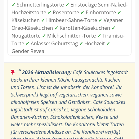
✓
Schmetterlingstorte
✓
Einstöckige Semi-Naked-
Hochzeitstorte
✓
Rosentorte
✓
Einhorntorte
✓
Käsekuchen
✓
Himbeer-Sahne-Torte
✓
Veganer
Oreo-Käsekuchen
✓
Karotten-Käsekuchen
✓
Nougattorte
✓
Milchschnitten-Torte
✓
Tiramisu-
Torte
✓
Anlässe: Geburtstag
✓
Hochzeit
✓
Gender Reveal
“
2026-Aktualisierung:
Café Soulcakes Ingolstadt
backt in ihrer kleinen Küche hausgemachte Kuchen
und Torten. Lisa ist die Inhaberin der Konditorei. Ihr
Schwerpunkt liegt auf vegetarischen, veganen sowie
alkoholfreien Speisen und Getränken. Café Soulcakes
Ingolstadt ist auf Cupcakes, vegane Schokoladen-
Bananen-Kuchen, Schokoladenkuchen, Kekse und
vieles mehr spezialisiert. Die Konditorei bietet Torten
für verschiedene Anlässe an. Die Konditorei verfügt