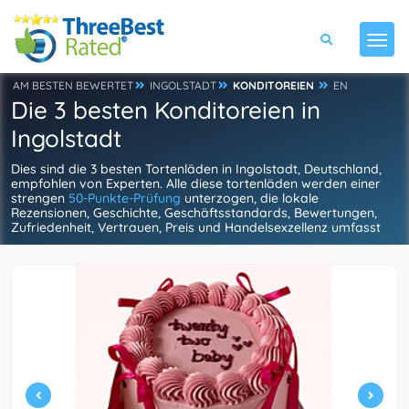
AM BESTEN BEWERTET
INGOLSTADT
KONDITOREIEN
EN
Die 3 besten Konditoreien in
Ingolstadt
Dies sind die 3 besten Tortenläden in Ingolstadt, Deutschland,
empfohlen von Experten. Alle diese tortenläden werden einer
strengen
50-Punkte-Prüfung
unterzogen, die lokale
Rezensionen, Geschichte, Geschäftsstandards, Bewertungen,
Zufriedenheit, Vertrauen, Preis und Handelsexzellenz umfasst