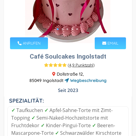
ANRUFEN
EMAIL
Café Soulcakes Ingolstadt
(
4,9 Punktzahl
)
Dollstraße 12,
85049 Ingolstadt
Wegbeschreibung
Seit 2023
SPEZIALITÄT:
✓
Taufkuchen
✓
Apfel-Sahne-Torte mit Zimt-
Topping
✓
Semi-Naked-Hochzeitstorte mit
Fruchtdekor
✓
Kinder-Pingui-Torte
✓
Beeren-
Mascarpone-Torte
✓
Schwarzwälder Kirschtorte