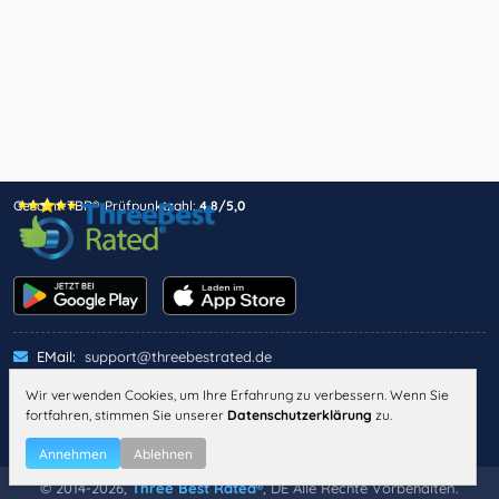
Gesamt-TBR®-Prüfpunktzahl:
4,8/5,0
EMail:
support@threebestrated.de
Wir verwenden Cookies, um Ihre Erfahrung zu verbessern. Wenn Sie
fortfahren, stimmen Sie unserer
Datenschutzerklärung
zu.
IMPRESSUM
DATENSCHUTZ
ALLGEMEINE GESCHÄFTSBEDINGUNGEN
Annehmen
Ablehnen
© 2014-2026,
Three Best Rated®
, DE Alle Rechte Vorbehalten.