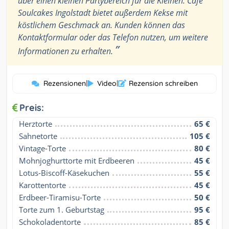
über einen kleinen Partybereich für die Kleinen. Café
Soulcakes Ingolstadt bietet außerdem Kekse mit
köstlichem Geschmack an. Kunden können das
Kontaktformular oder das Telefon nutzen, um weitere
”
Informationen zu erhalten.
Rezensionen
|
Video
|
Rezension schreiben
Preis:
Herztorte
65 €
Sahnetorte
105 €
Vintage-Torte
80 €
Mohnjoghurttorte mit Erdbeeren
45 €
Lotus-Biscoff-Käsekuchen
55 €
Karottentorte
45 €
Erdbeer-Tiramisu-Torte
50 €
Torte zum 1. Geburtstag
95 €
Schokoladentorte
85 €