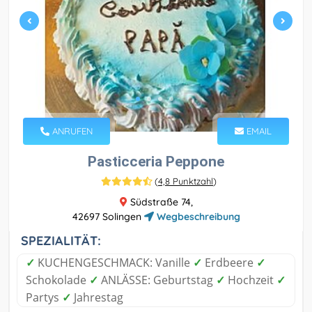
ANRUFEN
EMAIL
Pasticceria Peppone
(
4,8 Punktzahl
)
Südstraße 74,
42697 Solingen
Wegbeschreibung
SPEZIALITÄT:
✓
KUCHENGESCHMACK: Vanille
✓
Erdbeere
✓
Schokolade
✓
ANLÄSSE: Geburtstag
✓
Hochzeit
✓
Partys
✓
Jahrestag