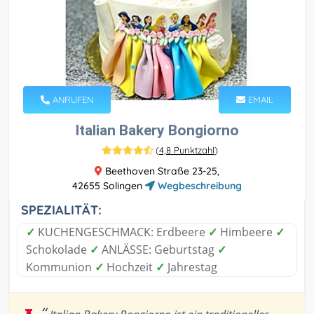
ANRUFEN
EMAIL
Italian Bakery Bongiorno
(
4,8 Punktzahl
)
Beethoven Straße 23-25,
42655 Solingen
Wegbeschreibung
SPEZIALITÄT:
✓
KUCHENGESCHMACK: Erdbeere
✓
Himbeere
✓
Schokolade
✓
ANLÄSSE: Geburtstag
✓
Kommunion
✓
Hochzeit
✓
Jahrestag
“