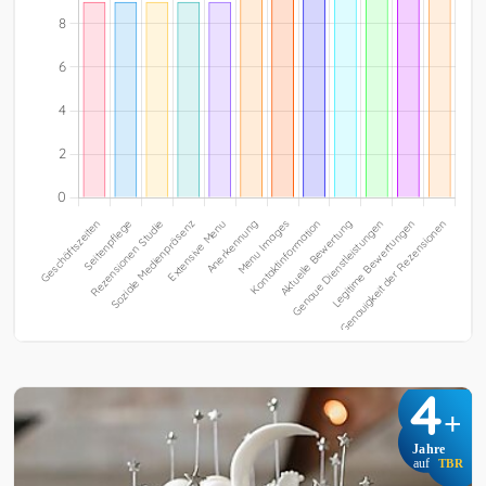
4
+
Jahre
auf
TBR