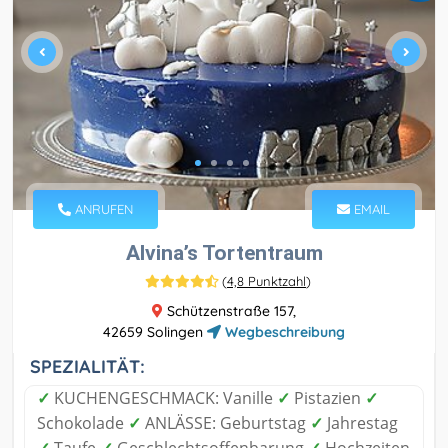
ANRUFEN
EMAIL
Alvina’s Tortentraum
(
4,8 Punktzahl
)
Schützenstraße 157,
42659 Solingen
Wegbeschreibung
SPEZIALITÄT:
✓
KUCHENGESCHMACK: Vanille
✓
Pistazien
✓
Schokolade
✓
ANLÄSSE: Geburtstag
✓
Jahrestag