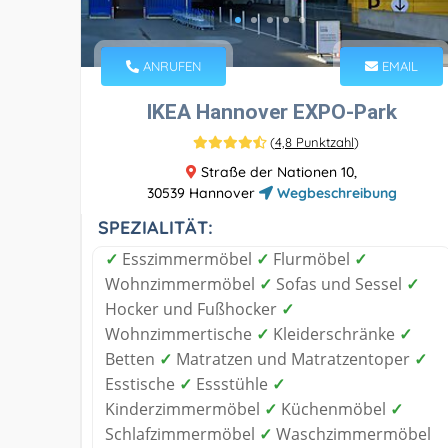
ANRUFEN
EMAIL
IKEA Hannover EXPO-Park
(
4,8 Punktzahl
)
Straße der Nationen 10,
30539 Hannover
Wegbeschreibung
SPEZIALITÄT:
✓
Esszimmermöbel
✓
Flurmöbel
✓
Wohnzimmermöbel
✓
Sofas und Sessel
✓
Hocker und Fußhocker
✓
Wohnzimmertische
✓
Kleiderschränke
✓
Betten
✓
Matratzen und Matratzentoper
✓
Esstische
✓
Essstühle
✓
Kinderzimmermöbel
✓
Küchenmöbel
✓
Schlafzimmermöbel
✓
Waschzimmermöbel