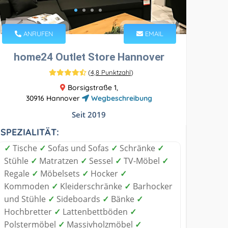
ANRUFEN
EMAIL
home24 Outlet Store Hannover
(
4,8 Punktzahl
)
Borsigstraße 1,
30916 Hannover
Wegbeschreibung
Seit 2019
SPEZIALITÄT:
✓
Tische
✓
Sofas und Sofas
✓
Schränke
✓
Stühle
✓
Matratzen
✓
Sessel
✓
TV-Möbel
✓
Regale
✓
Möbelsets
✓
Hocker
✓
Kommoden
✓
Kleiderschränke
✓
Barhocker
und Stühle
✓
Sideboards
✓
Bänke
✓
Hochbretter
✓
Lattenbettböden
✓
Polstermöbel
✓
Massivholzmöbel
✓