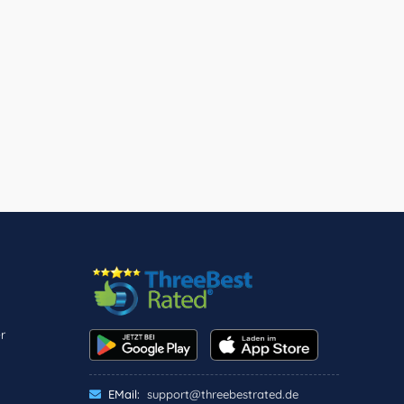
r
EMail:
support@threebestrated.de