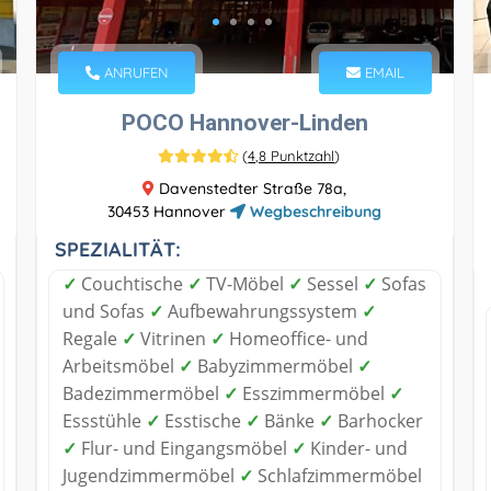
ANRUFEN
EMAIL
POCO Hannover-Linden
(
4,8 Punktzahl
)
Davenstedter Straße 78a,
30453 Hannover
Wegbeschreibung
SPEZIALITÄT:
✓
Couchtische
✓
TV-Möbel
✓
Sessel
✓
Sofas
und Sofas
✓
Aufbewahrungssystem
✓
Regale
✓
Vitrinen
✓
Homeoffice- und
Arbeitsmöbel
✓
Babyzimmermöbel
✓
Badezimmermöbel
✓
Esszimmermöbel
✓
Essstühle
✓
Esstische
✓
Bänke
✓
Barhocker
✓
Flur- und Eingangsmöbel
✓
Kinder- und
Jugendzimmermöbel
✓
Schlafzimmermöbel