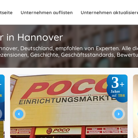
tseite
Unternehmen auflisten
Unternehmen aktualisier
r in Hannover
annover, Deutschland, empfohlen von Experten. Alle 
ezensionen, Geschichte, Geschäftsstandards, Bewertun
3
+
+
Jahre
R
auf
TBR