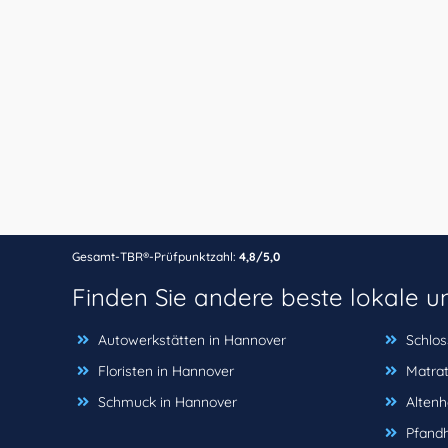
Gesamt-TBR®-Prüfpunktzahl:
4,8/5,0
Finden Sie andere beste lokale 
Autowerkstätten in Hannover
Schlos
Floristen in Hannover
Matrat
Schmuck in Hannover
Altenh
Pfandh