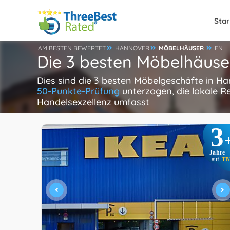
Star
AM BESTEN BEWERTET
HANNOVER
MÖBELHÄUSER
EN
Die 3 besten Möbelhäuse
Dies sind die 3 besten Möbelgeschäfte in H
50-Punkte-Prüfung
unterzogen, die lokale R
Handelsexzellenz umfasst
3
Jahre
auf
TB