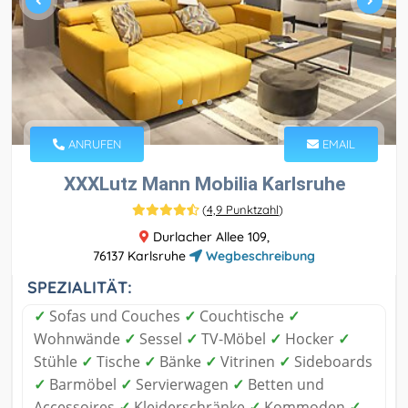
ANRUFEN
EMAIL
XXXLutz Mann Mobilia Karlsruhe
(
4,9 Punktzahl
)
Durlacher Allee 109,
76137 Karlsruhe
Wegbeschreibung
SPEZIALITÄT:
✓
Sofas und Couches
✓
Couchtische
✓
Wohnwände
✓
Sessel
✓
TV-Möbel
✓
Hocker
✓
Stühle
✓
Tische
✓
Bänke
✓
Vitrinen
✓
Sideboards
✓
Barmöbel
✓
Servierwagen
✓
Betten und
Accessoires
✓
Kleiderschränke
✓
Kommoden
✓