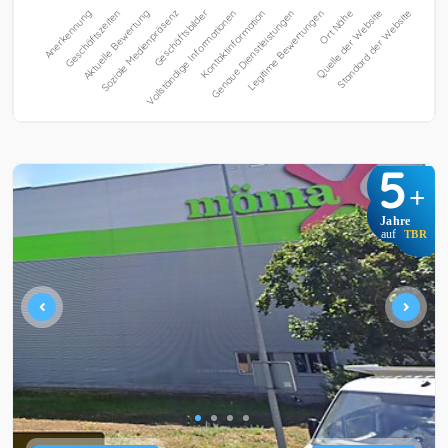
5
+
Jahre
auf
TBR