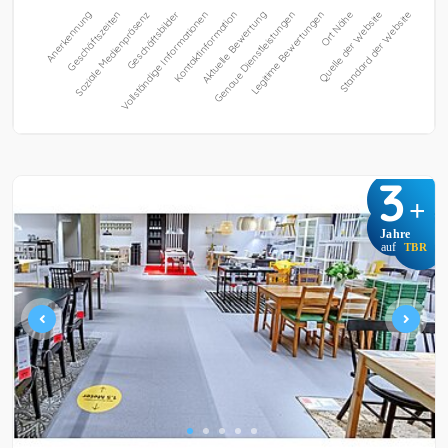
3
+
Jahre
auf
TBR