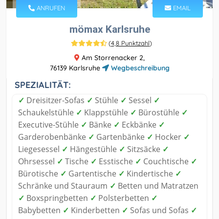
ANRUFEN
EMAIL
mömax Karlsruhe
(
4,8 Punktzahl
)
Am Storrenacker 2,
76139 Karlsruhe
Wegbeschreibung
SPEZIALITÄT:
✓
Dreisitzer-Sofas
✓
Stühle
✓
Sessel
✓
Schaukelstühle
✓
Klappstühle
✓
Bürostühle
✓
Executive-Stühle
✓
Bänke
✓
Eckbänke
✓
Garderobenbänke
✓
Gartenbänke
✓
Hocker
✓
Liegesessel
✓
Hängestühle
✓
Sitzsäcke
✓
Ohrsessel
✓
Tische
✓
Esstische
✓
Couchtische
✓
Bürotische
✓
Gartentische
✓
Kindertische
✓
Schränke und Stauraum
✓
Betten und Matratzen
✓
Boxspringbetten
✓
Polsterbetten
✓
Babybetten
✓
Kinderbetten
✓
Sofas und Sofas
✓