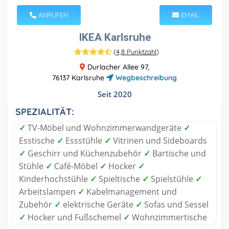
ANRUFEN
EMAIL
IKEA Karlsruhe
(
4,8 Punktzahl
)
Durlacher Allee 97,
76137 Karlsruhe
Wegbeschreibung
Seit 2020
SPEZIALITÄT:
✓
TV-Möbel und Wohnzimmerwandgeräte
✓
Esstische
✓
Essstühle
✓
Vitrinen und Sideboards
✓
Geschirr und Küchenzubehör
✓
Bartische und
Stühle
✓
Café-Möbel
✓
Hocker
✓
Kinderhochstühle
✓
Spieltische
✓
Spielstühle
✓
Arbeitslampen
✓
Kabelmanagement und
Zubehör
✓
elektrische Geräte
✓
Sofas und Sessel
✓
Hocker und Fußschemel
✓
Wohnzimmertische