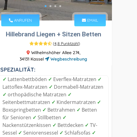
ANRUFEN
EMAIL
Hillebrand Liegen + Sitzen Betten
(
4,8 Punktzahl
)
Wilhelmshöher Allee 274,
34131 Kassel
Wegbeschreibung
SPEZIALITÄT:
✓
Lattenbettböden
✓
Everflex-Matratzen
✓
Lattoflex-Matratzen
✓
Dormabell-Matratzen
✓
orthopädische Matratzen
✓
Seitenbettmatratzen
✓
Kindermatratzen
✓
Boxspringbetten
✓
Bettrahmen
✓
Betten
für Senioren
✓
Stillbetten
✓
Nackenstützenkissen
✓
Bettdecken
✓
TV-
Sessel
✓
Seniorensessel
✓
Schlafsofas
✓