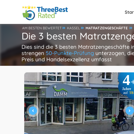
Star
AM BESTEN BEWERTET
KASSEL
MATRATZENGESCHÄFTE
Die 3 besten Matratzenge
Dies sind die 3 besten Matratzengeschäfte i
strengen
50-Punkte-Prüfung
unterzogen, die
Preis und Handelsexzellenz umfasst
4
Jahre
auf
TB