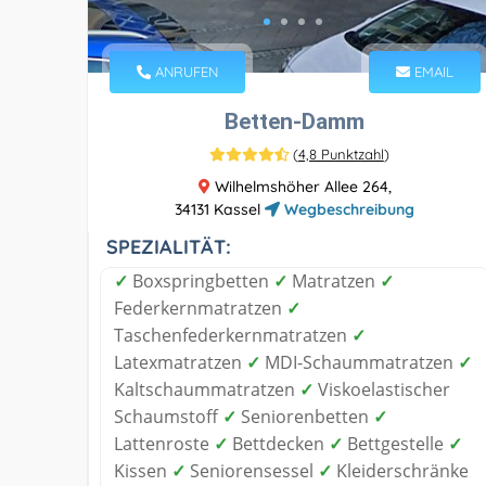
ANRUFEN
EMAIL
Betten-Damm
(
4,8 Punktzahl
)
Wilhelmshöher Allee 264,
34131 Kassel
Wegbeschreibung
SPEZIALITÄT:
✓
Boxspringbetten
✓
Matratzen
✓
Federkernmatratzen
✓
Taschenfederkernmatratzen
✓
Latexmatratzen
✓
MDI-Schaummatratzen
✓
Kaltschaummatratzen
✓
Viskoelastischer
Schaumstoff
✓
Seniorenbetten
✓
Lattenroste
✓
Bettdecken
✓
Bettgestelle
✓
Kissen
✓
Seniorensessel
✓
Kleiderschränke