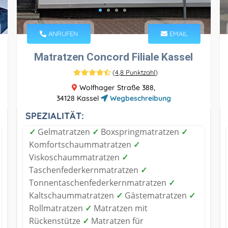
ANRUFEN
EMAIL
Matratzen Concord Filiale Kassel
(
4,8 Punktzahl
)
Wolfhager Straße 388,
34128 Kassel
Wegbeschreibung
SPEZIALITÄT:
✓
Gelmatratzen
✓
Boxspringmatratzen
✓
Komfortschaummatratzen
✓
Viskoschaummatratzen
✓
Taschenfederkernmatratzen
✓
Tonnentaschenfederkernmatratzen
✓
Kaltschaummatratzen
✓
Gästematratzen
✓
Rollmatratzen
✓
Matratzen mit
Rückenstütze
✓
Matratzen für