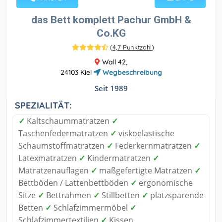
das Bett komplett Pachur GmbH &
Co.KG
(
4,7 Punktzahl
)
Wall 42,
24103 Kiel
Wegbeschreibung
Seit 1989
SPEZIALITÄT:
✓
Kaltschaummatratzen
✓
Taschenfedermatratzen
✓
viskoelastische
Schaumstoffmatratzen
✓
Federkernmatratzen
✓
Latexmatratzen
✓
Kindermatratzen
✓
Matratzenauflagen
✓
maßgefertigte Matratzen
✓
Bettböden / Lattenbettböden
✓
ergonomische
Sitze
✓
Bettrahmen
✓
Stillbetten
✓
platzsparende
Betten
✓
Schlafzimmermöbel
✓
Schlafzimmertextilien
✓
Kissen