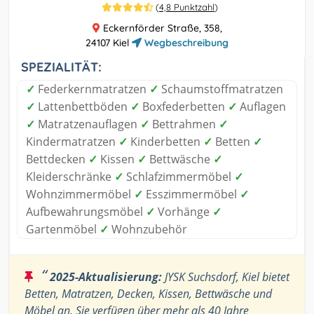
(
4,8 Punktzahl
)
Eckernförder Straße, 358,
24107 Kiel
Wegbeschreibung
SPEZIALITÄT:
✓
Federkernmatratzen
✓
Schaumstoffmatratzen
✓
Lattenbettböden
✓
Boxfederbetten
✓
Auflagen
✓
Matratzenauflagen
✓
Bettrahmen
✓
Kindermatratzen
✓
Kinderbetten
✓
Betten
✓
Bettdecken
✓
Kissen
✓
Bettwäsche
✓
Kleiderschränke
✓
Schlafzimmermöbel
✓
Wohnzimmermöbel
✓
Esszimmermöbel
✓
Aufbewahrungsmöbel
✓
Vorhänge
✓
Gartenmöbel
✓
Wohnzubehör
“
2025-Aktualisierung:
JYSK Suchsdorf, Kiel bietet
Betten, Matratzen, Decken, Kissen, Bettwäsche und
Möbel an. Sie verfügen über mehr als 40 Jahre