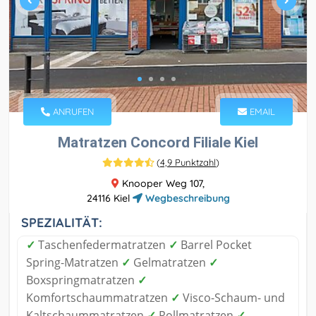
ANRUFEN
EMAIL
Matratzen Concord Filiale Kiel
(
4,9 Punktzahl
)
Knooper Weg 107,
24116 Kiel
Wegbeschreibung
SPEZIALITÄT:
✓
Taschenfedermatratzen
✓
Barrel Pocket
Spring-Matratzen
✓
Gelmatratzen
✓
Boxspringmatratzen
✓
Komfortschaummatratzen
✓
Visco-Schaum- und
Kaltschaummatratzen
✓
Rollmatratzen
✓