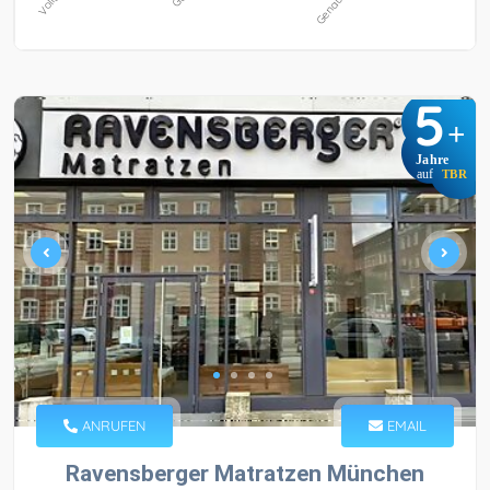
5
+
Jahre
auf
TBR
ANRUFEN
EMAIL
Ravensberger Matratzen München