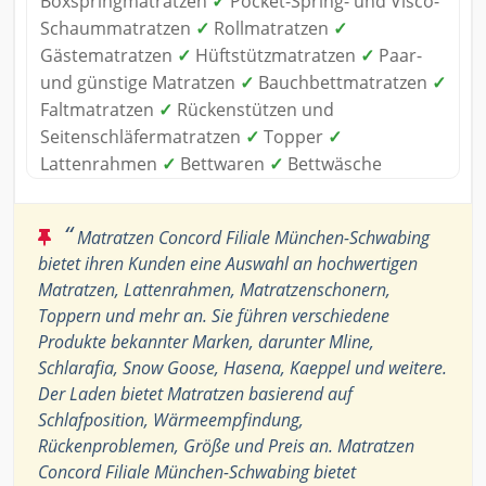
Boxspringmatratzen
✓
Pocket-Spring- und Visco-
Schaummatratzen
✓
Rollmatratzen
✓
Gästematratzen
✓
Hüftstützmatratzen
✓
Paar-
und günstige Matratzen
✓
Bauchbettmatratzen
✓
Faltmatratzen
✓
Rückenstützen und
Seitenschläfermatratzen
✓
Topper
✓
Lattenrahmen
✓
Bettwaren
✓
Bettwäsche
“
Matratzen Concord Filiale München-Schwabing
bietet ihren Kunden eine Auswahl an hochwertigen
Matratzen, Lattenrahmen, Matratzenschonern,
Toppern und mehr an. Sie führen verschiedene
Produkte bekannter Marken, darunter Mline,
Schlarafia, Snow Goose, Hasena, Kaeppel und weitere.
Der Laden bietet Matratzen basierend auf
Schlafposition, Wärmeempfindung,
Rückenproblemen, Größe und Preis an. Matratzen
Concord Filiale München-Schwabing bietet