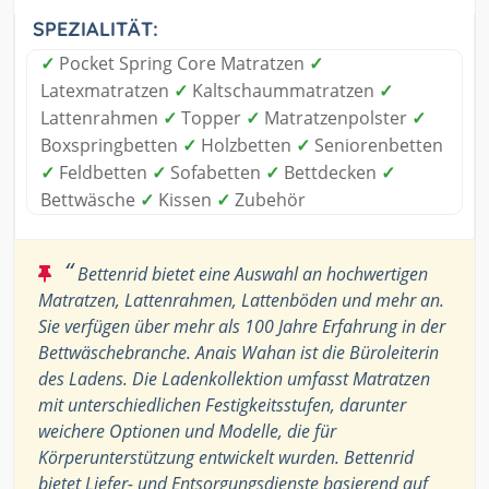
SPEZIALITÄT:
✓
Pocket Spring Core Matratzen
✓
Latexmatratzen
✓
Kaltschaummatratzen
✓
Lattenrahmen
✓
Topper
✓
Matratzenpolster
✓
Boxspringbetten
✓
Holzbetten
✓
Seniorenbetten
✓
Feldbetten
✓
Sofabetten
✓
Bettdecken
✓
Bettwäsche
✓
Kissen
✓
Zubehör
“
Bettenrid bietet eine Auswahl an hochwertigen
Matratzen, Lattenrahmen, Lattenböden und mehr an.
Sie verfügen über mehr als 100 Jahre Erfahrung in der
Bettwäschebranche. Anais Wahan ist die Büroleiterin
des Ladens. Die Ladenkollektion umfasst Matratzen
mit unterschiedlichen Festigkeitsstufen, darunter
weichere Optionen und Modelle, die für
Körperunterstützung entwickelt wurden. Bettenrid
bietet Liefer- und Entsorgungsdienste basierend auf