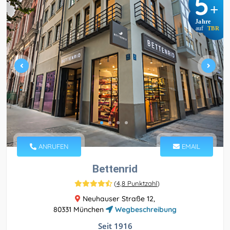
5
+
Jahre
auf
TBR
ANRUFEN
EMAIL
Bettenrid
(
4,8 Punktzahl
)
Neuhauser Straße 12,
80331 München
Wegbeschreibung
Seit 1916